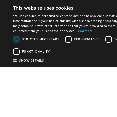
This website uses cookies
We use cookies to personalise content, ads and to analyse our traffi
information about your use of our site with our advertising and anal
may combine it with other information that you’ve provided to them o
collected from your use of their services.
Read more
STRICTLY NECESSARY
PERFORMANCE
T
FUNCTIONALITY
SHOW DETAILS
Почта:
info-r
Телефон:
*1812 (бес
или +79
У Вас есть предметы на продажу?
Связаться с нами
Адаптированное решение для сайта аукционных
домов
Детали