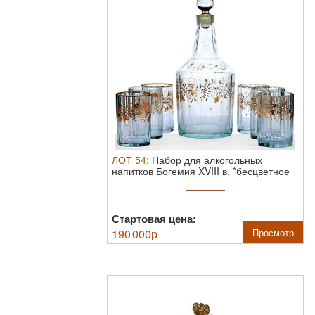
ЛОТ
54
:
Набор для алкогольных
напитков Богемия XVIII в.
*бесцветное
стекло ...
Стартовая цена:
190 000
р
Просмотр