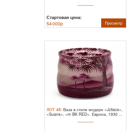
Стартовая цена:
54 000
р
Просмотр
ЛОТ
48
:
Ваза в стиле модерн «Jzliacs»,
«Suans», «m BK RED».
Европа, 1930 ...