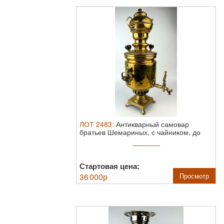
ЛОТ
2483
:
Антикварный самовар
братьев Шемариных, с чайником, до
1917 года.
Вы ...
Стартовая цена:
36 000
р
Просмотр