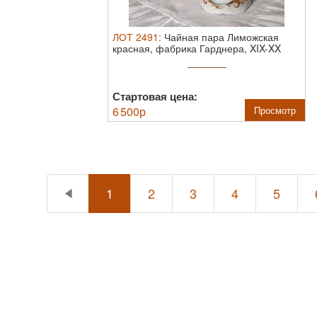
ЛОТ
2491
:
Чайная пара Лиможская
красная, фабрика Гарднера, XIX-XX
век.
Царска ...
Стартовая цена:
6 500
р
Просмотр
1
2
3
4
5