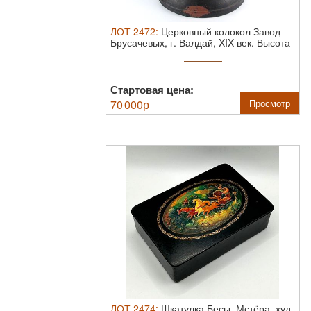
ЛОТ
2472
:
Церковный колокол Завод
Брусачевых, г. Валдай, XIX век.
Высота
37 ...
Стартовая цена:
70 000
р
Просмотр
ЛОТ
2474
:
Шкатулка Бесы, Мстёра, худ.