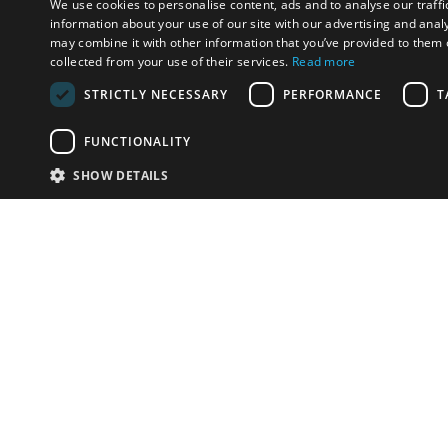
We use cookies to personalise content, ads and to analyse our traffi
information about your use of our site with our advertising and anal
may combine it with other information that you’ve provided to them o
collected from your use of their services.
Read more
STRICTLY NECESSARY
PERFORMANCE
T
FUNCTIONALITY
SHOW DETAILS
Почта:
info-r
Телефон:
*1812 (бес
или +79
У Вас есть предметы на продажу?
Связаться с нами
Адаптированное решение для сайта аукционных
домов
Детали
© bidspirit. Вс