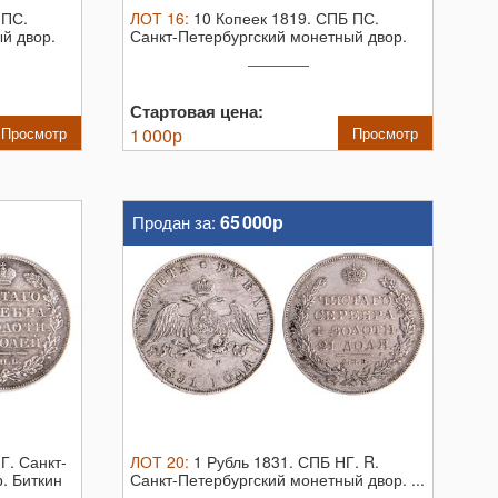
 ПС.
ЛОТ
16
:
10 Копеек 1819. СПБ ПС.
й двор.
Санкт-Петербургский монетный двор.
Биткин ...
Стартовая цена:
Просмотр
1 000
р
Просмотр
65 000р
Продан за:
НГ.
Санкт-
ЛОТ
20
:
1 Рубль 1831. СПБ НГ. R.
. Биткин
Санкт-Петербургский монетный двор. ...