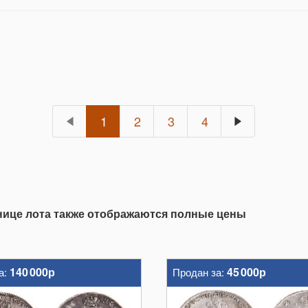
1
2
3
4
анице лота также отображаются полные цены
140 000р
45 000р
а:
Продан за: