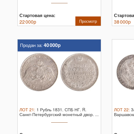
Стартовая цена:
Стартова
22 000
р
Просмотр
38 000
р
40 000р
Продан за:
ЛОТ
21
:
1 Рубль 1831. СПБ НГ. R.
ЛОТ
22
:
3
Санкт-Петербургский монетный двор. ...
Варшавски