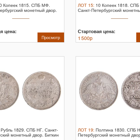
0 Копеек 1815. СПБ МФ.
ЛОТ
15
:
10 Копеек 1818. СПБ
ербургский монетный двор.
Санкт-Петербургский монетны
Биткин ...
я цена:
Стартовая цена:
Просмотр
1 500
р
 Рубль 1829. СПБ НГ.
Санкт-
ЛОТ
19
:
Полтина 1830. СПБ 
ский монетный двор. Биткин
Петербургский монетный двор
№ ...