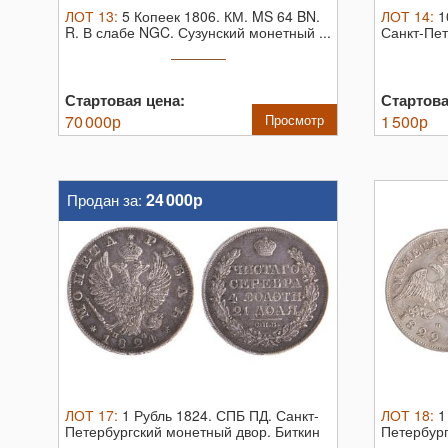
ЛОТ
13
:
5 Копеек 1806. КМ. MS 64 BN.
ЛОТ
14
:
1
R.
В слабе NGC. Сузунский монетный ...
Санкт-Пет
Биткин ...
Стартовая цена:
Стартова
70 000
р
Просмотр
1 500
р
24 000р
Продан за:
ЛОТ
17
:
1 Рубль 1824. СПБ ПД.
Санкт-
ЛОТ
18
:
1
Петербургский монетный двор. Биткин
Петербург
№ ...
№ ...