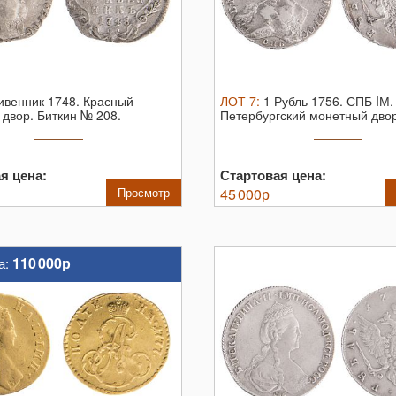
ивенник 1748.
Красный
ЛОТ
7
:
1 Рубль 1756. СПБ IМ
двор. Биткин № 208.
Петербургский монетный двор
..
№ ...
я цена:
Стартовая цена:
Просмотр
45 000
р
110 000р
а: