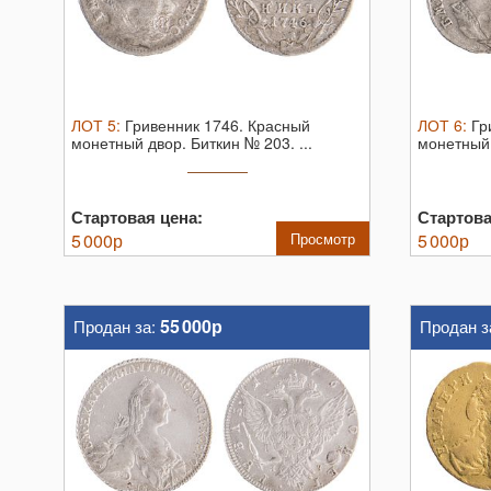
ЛОТ
5
:
Гривенник 1746.
Красный
ЛОТ
6
:
Гр
монетный двор. Биткин № 203. ...
монетный 
Серебро. .
Стартовая цена:
Стартова
5 000
р
Просмотр
5 000
р
55 000р
Продан за:
Продан з