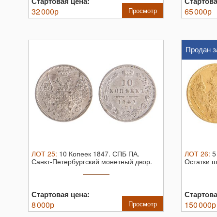
Стартовая цена:
Стартова
32 000
р
Просмотр
65 000
р
Продан з
ЛОТ
25
:
10 Копеек 1847. СПБ ПА.
ЛОТ
26
:
5
Санкт-Петербургский монетный двор.
Остатки ш
Биткин ...
Стартовая цена:
Стартова
8 000
р
Просмотр
150 000
р