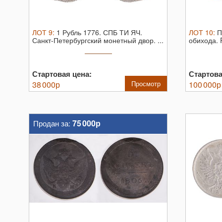
ЛОТ
9
:
1 Рубль 1776. СПБ ТИ ЯЧ.
ЛОТ
10
:
П
Санкт-Петербургский монетный двор. ...
обихода. 
Стартовая цена:
Стартова
38 000
р
Просмотр
100 000
р
75 000р
Продан за: