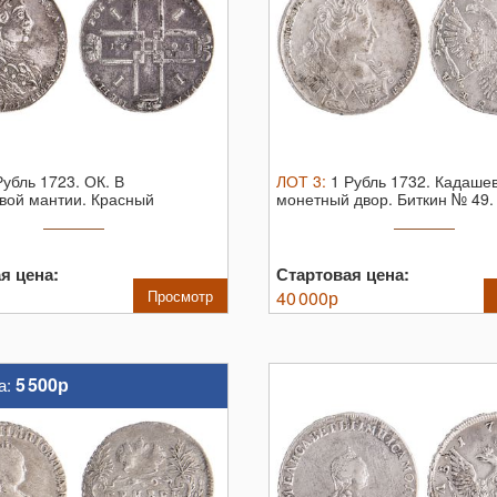
Рубль 1723. ОК. В
ЛОТ
3
:
1 Рубль 1732.
Кадашев
евой мантии.
Красный
монетный двор. Биткин № 49.
двор. ...
...
я цена:
Стартовая цена:
Просмотр
40 000
р
5 500р
а: