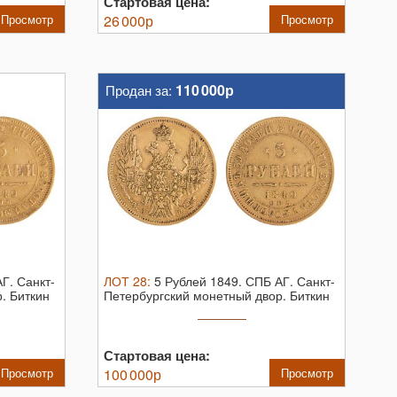
Стартовая цена:
Просмотр
26 000
р
Просмотр
110 000р
Продан за:
АГ.
Санкт-
ЛОТ
28
:
5 Рублей 1849. СПБ АГ.
Санкт-
. Биткин
Петербургский монетный двор. Биткин
...
Стартовая цена:
Просмотр
100 000
р
Просмотр