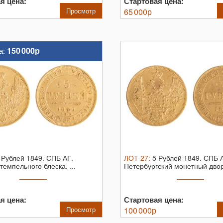
я цена:
Стартовая цена:
Просмотр
65 000
р
150 000р
а:
 Рублей 1849. СПБ АГ.
ЛОТ
27
:
5 Рублей 1849. СПБ 
темпельного блеска. ...
Петербургский монетный двор
...
я цена:
Стартовая цена:
Просмотр
100 000
р