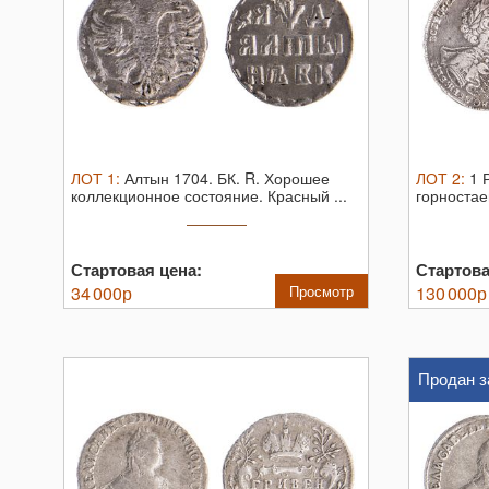
ЛОТ
1
:
Алтын 1704. БК. R.
Хорошее
ЛОТ
2
:
1 
коллекционное состояние. Красный ...
горноста
монетный 
Стартовая цена:
Стартова
34 000
р
Просмотр
130 000
р
Продан з