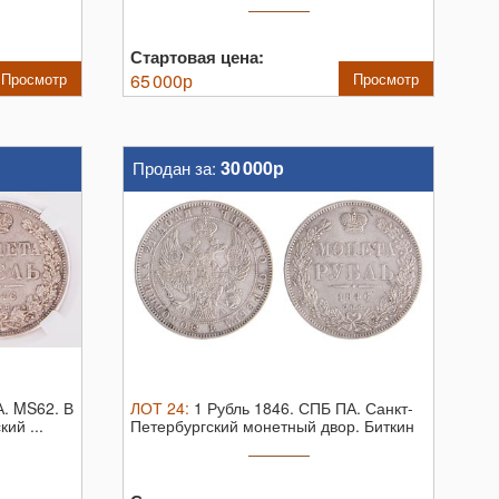
Стартовая цена:
Просмотр
65 000
р
Просмотр
30 000р
Продан за:
А. MS62.
В
ЛОТ
24
:
1 Рубль 1846. СПБ ПА.
Санкт-
ий ...
Петербургский монетный двор. Биткин
№ ...