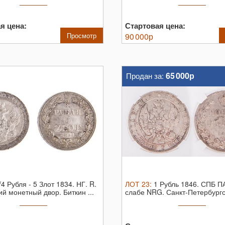
я цена:
Стартовая цена:
Просмотр
90 000
р
65 000р
Продан за:
/4 Рубля - 5 Злот 1834. НГ. R.
ЛОТ
23
:
1 Рубль 1846. СПБ П
й монетный двор. Биткин ...
слабе NRG. Санкт-Петербургск