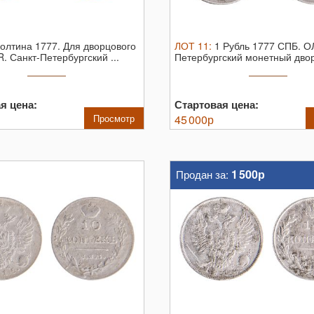
олтина 1777. Для дворцового
ЛОТ
11
:
1 Рубль 1777 СПБ. О
R.
Санкт-Петербургский ...
Петербургский монетный двор
№ ...
я цена:
Стартовая цена:
Просмотр
45 000
р
1 500р
Продан за: