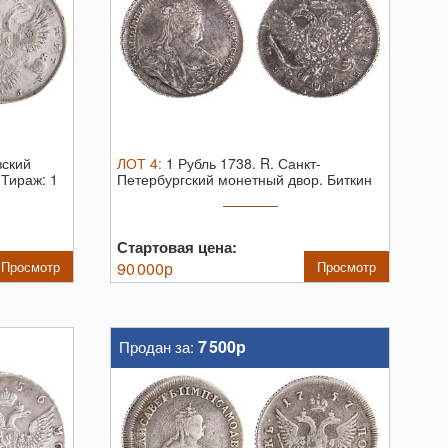
ский
ЛОТ
4
:
1 Рубль 1738. R.
Санкт-
 Тираж: 1
Петербургский монетный двор. Биткин
№ 232 ...
Стартовая цена:
Просмотр
90 000
р
Просмотр
7 500р
Продан за: