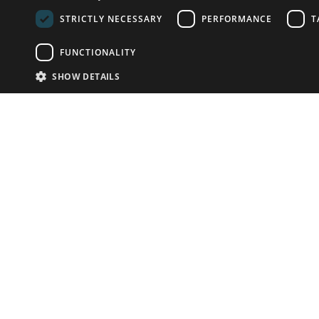
STRICTLY NECESSARY
PERFORMANCE
T
FUNCTIONALITY
SHOW DETAILS
Почта:
info-r
Телефон:
*1812 (бес
или +79
У Вас есть предметы на продажу?
Связаться с нами
Адаптированное решение для сайта аукционных
домов
Детали
© bidspirit. Вс