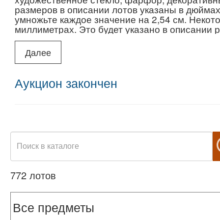
размеров в описании лотов указаны в дюймах
умножьте каждое значение на 2,54 см. Некот
миллиметрах. Это будет указано в описании 
Далее
Международная доставка предметов из Нью-Й
Email: deliveryrus12@gmail.com
Аукцион закончен
772 лотов