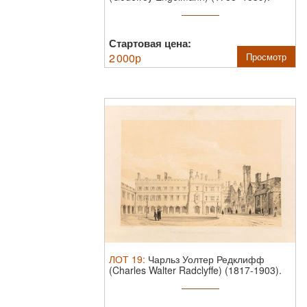
Вольтижеры. ...
Стартовая цена:
2 000
р
Просмотр
ЛОТ
19
:
Чарльз Уолтер Редклифф
(Charles Walter Radclyffe) (1817-1903).
...