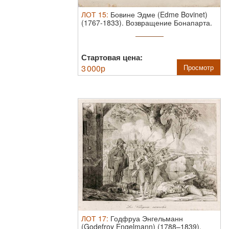
ЛОТ
15
:
Бовине Эдме (Edme Bovinet)
(1767-1833). Возвращение Бонапарта.
...
Стартовая цена:
3 000
р
Просмотр
ЛОТ
17
:
Годфруа Энгельманн
(Godefroy Engelmann) (1788–1839).