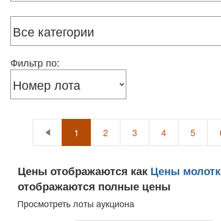
- датировка по годам (например, 1930-е гг, 2000
- негашеные марки выделены в отдельную ка
Каждый лот описан с указанием уникальных 
Фильтр по:
1
2
3
4
5
Цены отображаются как
Цены молотк
отображаются полные цены
Просмотреть лоты аукциона