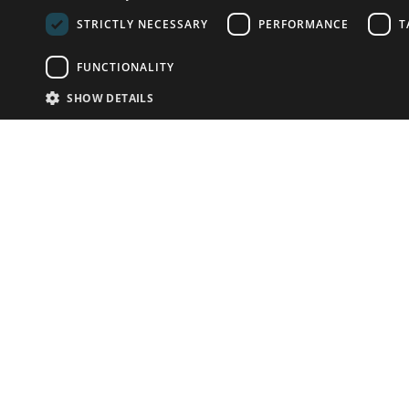
STRICTLY NECESSARY
PERFORMANCE
T
FUNCTIONALITY
SHOW DETAILS
Почта:
info-r
Телефон:
*1812 (бес
или +79
У Вас есть предметы на продажу?
Связаться с нами
Адаптированное решение для сайта аукционных
домов
Детали
© bidspirit. Вс