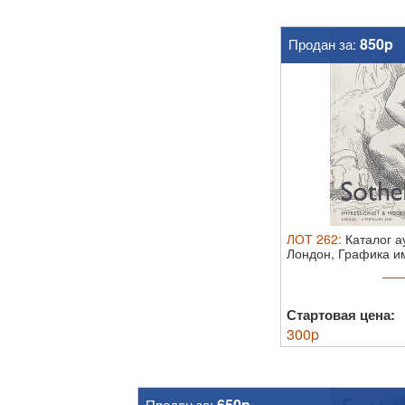
850p
Продан за:
ЛОТ
262
:
Каталог а
Лондон, Графика им
Стартовая цена:
300
p
650p
Продан за: