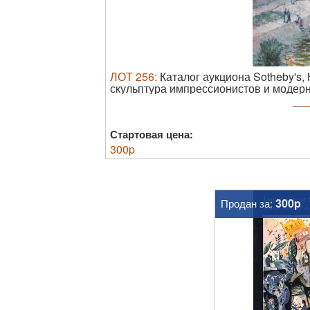
ЛОТ
256
:
Каталог аукциона Sotheby's,
скульптура импрессионистов и модерн
ил., 27 х 21 см В иллюстрированной о
Стартовая цена:
300
p
300p
Продан за: