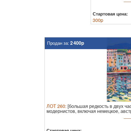
Стартовая цена:
300
p
2 400p
Продан за:
ЛОТ
260
:
[большая редкость в двух ча
модернистов, включая немецкое, австр
сюрреалистов: вечерние и дневные то
с., ил., 29,5 х 22,5 см Т. 2: 376 с., ил
обложках ...
Стартовая цена: