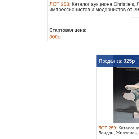
ЛОТ
258
:
Каталог аукциона Christie's,
импрессионистов и модернистов от 29
см В издательской иллюстрированной
Стартовая цена:
300
p
325p
Продан за:
ЛОТ
259
:
Каталог а
Лондон, Живопись, 
...