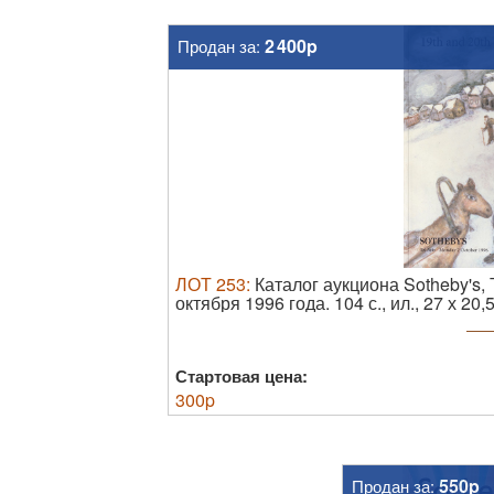
2 400p
Продан за:
ЛОТ
253
:
Каталог аукциона Sotheby's, 
октября 1996 года.
104 с., ил., 27 х 2
Хорошее состояние, незначительные з
Стартовая цена:
300
p
550p
Продан за: