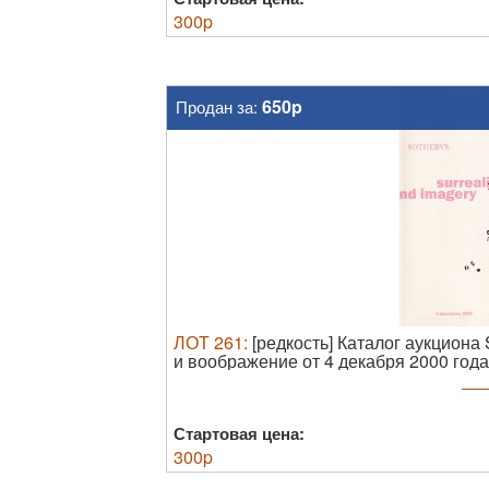
300
p
650p
Продан за:
ЛОТ
261
:
[редкость] Каталог аукциона
и воображение от 4 декабря 2000 года
издательской обложке, в прозрачной 
незначительные потертости на супер
Стартовая цена:
300
p