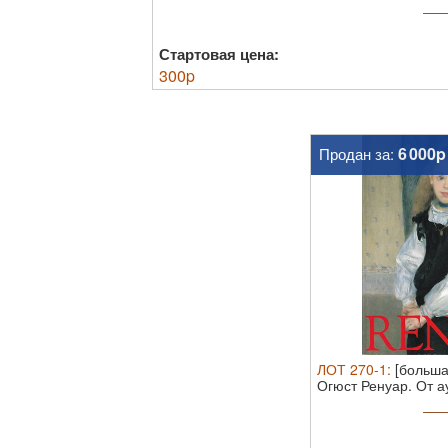
переплете с иллюстрированной супер
Каталог выставки работ Ренуара, прох
января 2017 года в Музее ...
Стартовая цена:
300
p
6 000p
Продан за:
ЛОТ
270-1
:
[больша
Огюст Ренуар. От а
...