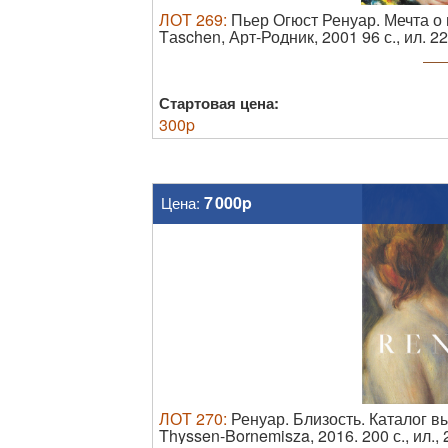
ЛОТ
269
:
Пьер Огюст Ренуар. Мечта о 
Tаschen, Арт-Родник, 2001 96 с., ил. 22
иллюстрированной обложке. Хорошее 
количества полотен французских худо
узнают полотна Пьера Огюста ...
Стартовая цена:
300
p
7 000p
Цена:
ЛОТ
270
:
Ренуар. Близость. Каталог в
Thyssen-Bornemisza, 2016. 200 с., ил., 