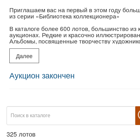
Приглашаем вас на первый в этом году больш
из серии «Библиотека коллекционера»
В каталоге более 600 лотов, большинство из
аукционах. Редкие и красочно иллюстрирован
Альбомы, посвященные творчеству художник
искусствоведческие монографии. Книги восп
искусства. Издания о самых разных видах иск
Далее
архитектуре, декоративно-прикладном искусс
Предаукционный просмотр доступен с 30 апрел
Аукцион закончен
325 лотов