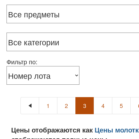
Фильтр по:
1
2
3
4
5
Цены отображаются как
Цены молотк