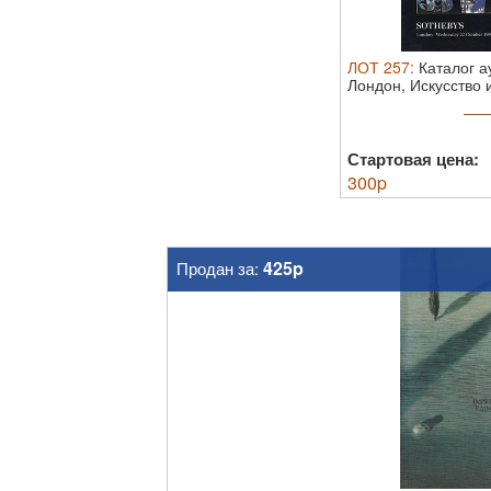
ЛОТ
257
:
Каталог а
Лондон, Искусство 
...
Стартовая цена:
300
p
425p
Продан за: