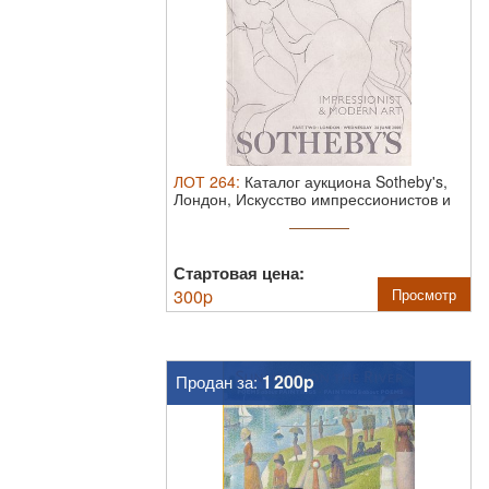
ЛОТ
264
:
Каталог аукциона Sotheby's,
Лондон, Искусство импрессионистов и
...
Стартовая цена:
300
p
Просмотр
1 200p
Продан за: