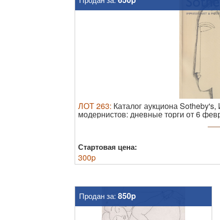
ЛОТ
263
:
Каталог аукциона Sotheby's,
модернистов: дневные торги от 6 фев
В иллюстрированной обложке. Хороше
Стартовая цена:
300
p
850p
Продан за: