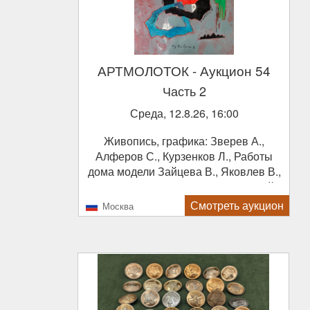
АРТМОЛОТОК
- Аукцион 54
Часть 2
Среда, 12.8.26, 16:00
Живопись, графика: Зверев А.,
Алферов С., Курзенков Л., Работы
дома модели Зайцева В., Яковлев В.,
Немухин В., Павленин М., Нисский
Г.Г., Белютин Э., Гапоненко А.,
Смотреть аукцион
Москва
Винокуров А., Вишняков О.,
Солоницын А., Дородницын В., НЮ.
Плакаты и макеты плакатов, книги,
журналы. Фарфор Императорский
завод. Советский фарфор 1930-е гг.