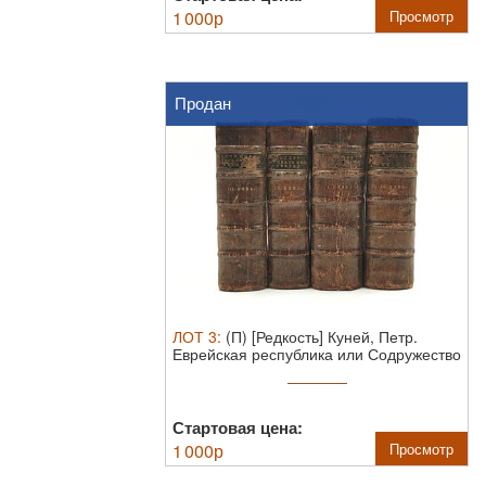
1 000
р
Просмотр
Продан
ЛОТ
3
:
(П) [Редкость] Куней, Петр.
Еврейская республика или Содружество
...
Стартовая цена:
1 000
р
Просмотр