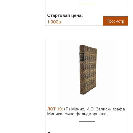
Стартовая цена:
1 000
р
Просмотр
ЛОТ
19
:
(П) Миних, И.Э. Записки графа
Миниха, сына фельдмаршала,
писанныя ...