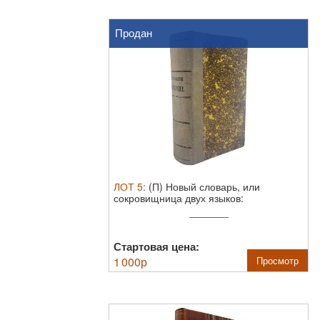
Продан
ЛОТ
5
:
(П) Новый словарь, или
сокровищница двух языков:
французского и ...
Стартовая цена:
1 000
р
Просмотр