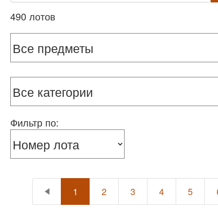
490 лотов
Фильтр по:
1
2
3
4
5