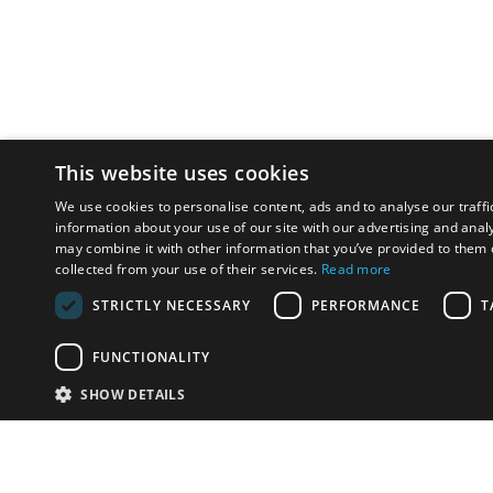
This website uses cookies
We use cookies to personalise content, ads and to analyse our traffi
information about your use of our site with our advertising and anal
may combine it with other information that you’ve provided to them o
collected from your use of their services.
Read more
STRICTLY NECESSARY
PERFORMANCE
T
FUNCTIONALITY
SHOW DETAILS
Почта:
info-r
Телефон:
*1812 (бес