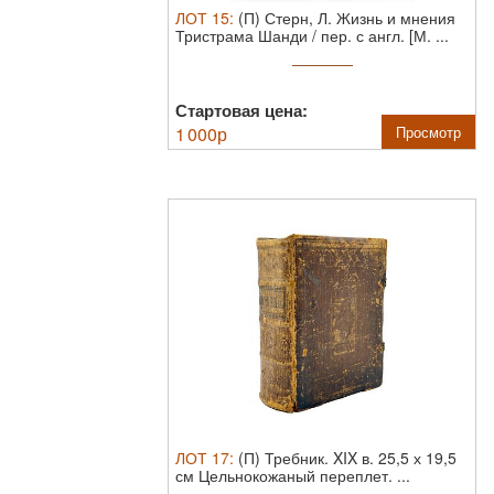
ЛОТ
15
:
(П) Стерн, Л. Жизнь и мнения
Тристрама Шанди / пер. с англ. [М. ...
Стартовая цена:
1 000
р
Просмотр
ЛОТ
17
:
(П) Требник. XIX в.
25,5 х 19,5
см Цельнокожаный переплет. ...