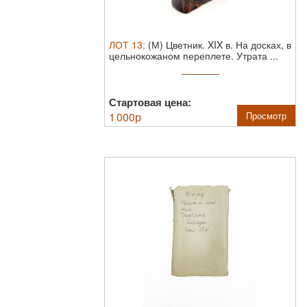
ЛОТ
13
:
(М) Цветник. XIX в.
На досках, в
цельнокожаном переплете. Утрата ...
Стартовая цена:
1 000
р
Просмотр