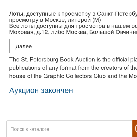
Лоты, доступные к просмотру в Санкт-Петербу
просмотру в Москве, литерой (М)
Все лоты доступны для просмотра в нашем оф
Моховая, д.12, либо Москва, Большой Овчинни
Пожалуйста, уточняйте местоположение лота 
Дополнительные фотографии и информация п
Далее
ОБРАТИТЕ ВНИМАНИЕ: ПОСЛЕ ЗАВЕРШЕН
The St. Petersburg Book Auction is the official pl
ОТНОСИТЕЛЬНО СОХРАННОСТИ ЛОТОВ 
publications of any format from the creators of t
house of the Graphic Collectors Club and the 
Аукцион закончен