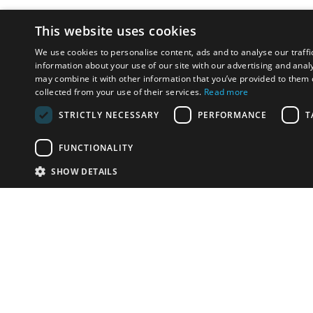
This website uses cookies
We use cookies to personalise content, ads and to analyse our traffi
information about your use of our site with our advertising and anal
may combine it with other information that you’ve provided to them o
collected from your use of their services.
Read more
STRICTLY NECESSARY
PERFORMANCE
T
FUNCTIONALITY
SHOW DETAILS
Почта:
info-r
Телефон:
*1812 (бес
или +79
У Вас есть предметы на продажу?
Связаться с нами
Адаптированное решение для сайта аукционных