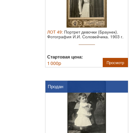
ЛОТ
49
:
Портрет девочки (Браунек).
Фотография И.И. Соловейчика. 1903 г.
11 ...
Стартовая цена:
1 000
p
Просмотр
Продан