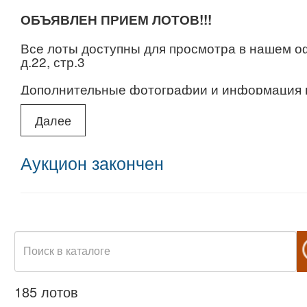
ОБЪЯВЛЕН ПРИЕМ ЛОТОВ!!!
Все лоты доступны для просмотра в нашем о
д.22, стр.3
Дополнительные фотографии и информация п
ПОСЛЕ АУКЦИОНА ПРЕТЕНЗИИ ОТНОСИТ
Далее
ЛОТОВ НЕ ПРИНИМАЮТСЯ.
Вы можете задать вопросы о лотах через What
Аукцион закончен
collect.graphics@gmail.com.
185 лотов