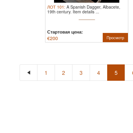
ЛОТ
101
:
A Spanish Dagger, Albacete,
19th century.
Item details ...
Стартовая цена:
€
200
Просмотр
1
2
3
4
5