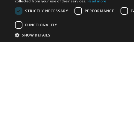
collected from your use of their services.
Read more
STRICTLY NECESSARY
PERFORMANCE
T
FUNCTIONALITY
SHOW DETAILS
Почта:
info-r
Телефон:
*1812 (бес
или +79
У Вас есть предметы на продажу?
Связаться с нами
Адаптированное решение для сайта аукционных
домов
Детали
© bidspirit. Вс