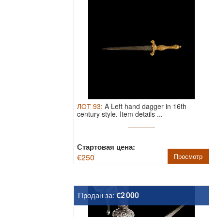
ЛОТ
93
:
A Left hand dagger in 16th
century style.
Item details ...
Стартовая цена:
€
250
Просмотр
€2 000
Продан за: