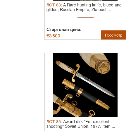
ЛОТ
83
:
A Rare hunting knife, blued and
gilded, Russian Empire, Zlatoust ...
Стартовая цена:
€
3 500
Просмотр
ЛОТ
85
:
Award dirk "For excellent
shooting" Soviet Union, 1977.
Item ...