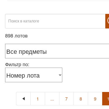
898 лотов
Фильтр по:
1
...
7
8
9