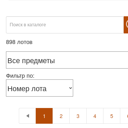
898 лотов
Фильтр по:
1
2
3
4
5