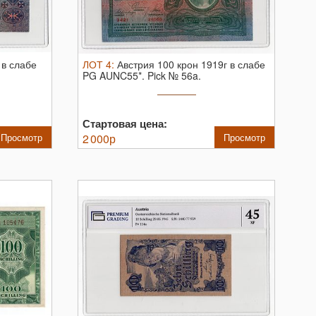
 в слабе
ЛОТ
4
:
Австрия 100 крон 1919г в слабе
PG AUNC55*.
Pick № 56a.
Стартовая цена:
Просмотр
2 000
р
Просмотр