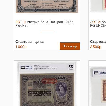
ЛОТ
1
:
Австрия Вена 100 крон 1918г.
ЛОТ
2
:
Ав
Pick № .
PG UNC64
Стартовая цена:
Стартова
1 000
р
Просмотр
2 500
р