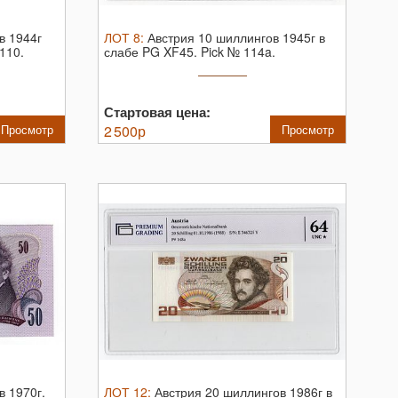
в 1944г
ЛОТ
8
:
Австрия 10 шиллингов 1945г в
110.
слабе PG XF45.
Pick № 114a.
Стартовая цена:
Просмотр
2 500
р
Просмотр
в 1970г.
ЛОТ
12
:
Австрия 20 шиллингов 1986г в