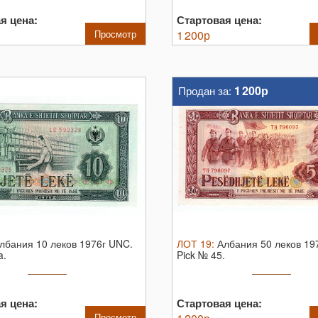
я цена:
Стартовая цена:
Просмотр
1 200
р
1 200р
Продан за:
лбания 10 леков 1976г UNC.
ЛОТ
19
:
Албания 50 леков 19
a.
Pick № 45.
я цена:
Стартовая цена:
Просмотр