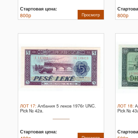
Стартовая цена:
Стартова
800
р
Просмотр
800
р
ЛОТ
17
:
Албания 5 леков 1976г UNC.
ЛОТ
18
:
А
Pick № 42a.
Pick № 43
Стартовая цена:
Стартова
Просмотр