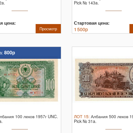
2a.
Pick № 143a.
я цена:
Стартовая цена:
Просмотр
1 500
р
800р
а:
лбания 100 леков 1957г UNC.
ЛОТ
15
:
Албания 500 леков 1
a.
Pick № 31a.