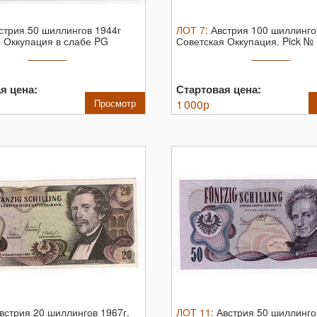
стрия 50 шиллингов 1944г
ЛОТ
7
:
Австрия 100 шиллинго
 Оккупация в слабе PG
Советская Оккупация.
Pick № 
P ...
я цена:
Стартовая цена:
Просмотр
1 000
р
встрия 20 шиллингов 1967г.
ЛОТ
11
:
Австрия 50 шиллинго