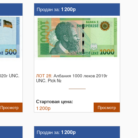
1 200р
Продан за:
020г UNC.
ЛОТ
28
:
Албания 1000 леков 2019г
UNC.
Pick №
Стартовая цена:
Просмотр
1 200
р
Просмотр
1 200р
Продан за: