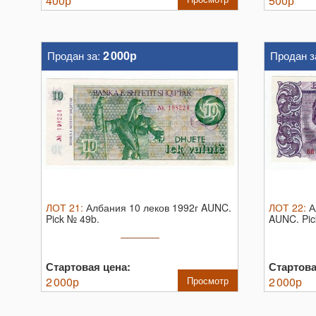
400
р
500
р
2 000р
Продан за:
Продан з
ЛОТ
21
:
Албания 10 леков 1992г AUNC.
ЛОТ
22
:
А
Pick № 49b.
AUNC.
Pi
Стартовая цена:
Стартова
2 000
р
Просмотр
2 000
р