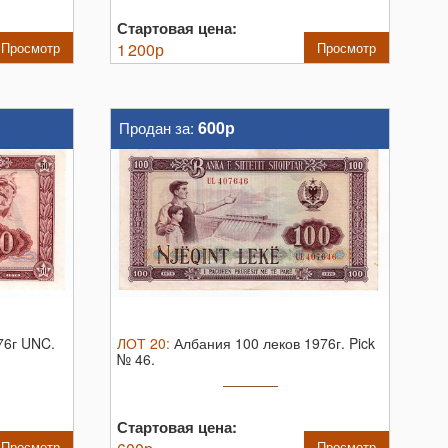
Стартовая цена:
Просмотр
1 200
р
Просмотр
600р
Продан за:
76г UNC.
ЛОТ
20
:
Албания 100 леков 1976г.
Pick
№ 46.
Стартовая цена:
Просмотр
Просмотр