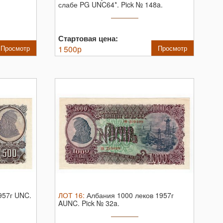
слабе PG UNC64*.
Pick № 148a.
Стартовая цена:
Просмотр
1 500
р
Просмотр
957г UNC.
ЛОТ
16
:
Албания 1000 леков 1957г
AUNC.
Pick № 32a.