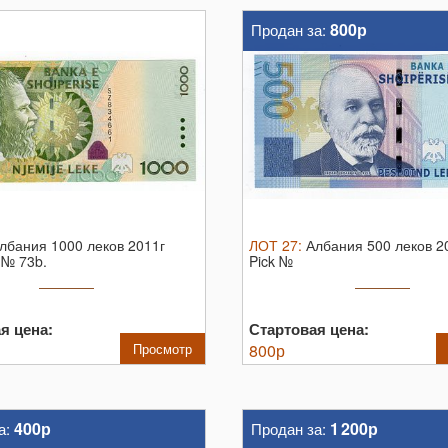
800р
Продан за:
лбания 1000 леков 2011г
ЛОТ
27
:
Албания 500 леков 2
 № 73b.
Pick №
я цена:
Стартовая цена:
Просмотр
800
р
400р
1 200р
а:
Продан за: