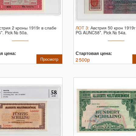
стрия 2 кроны 1919г в слабе
ЛОТ
3
:
Австрия 50 крон 1919г
*.
Pick № 50a.
PG AUNC58*.
Pick № 54a.
я цена:
Стартовая цена:
Просмотр
2 500
р