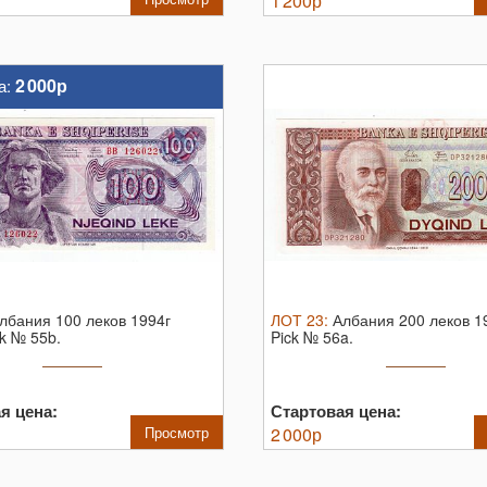
1 200
р
2 000р
а:
лбания 100 леков 1994г
ЛОТ
23
:
Албания 200 леков 1
ck № 55b.
Pick № 56a.
я цена:
Стартовая цена:
Просмотр
2 000
р