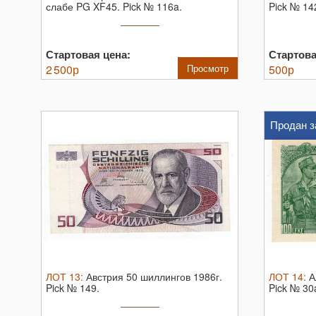
слабе PG XF45.
Pick № 116a.
Pick № 14
Стартовая цена:
Стартова
2 500
р
Просмотр
500
р
Продан з
ЛОТ
13
:
Австрия 50 шиллингов 1986г.
ЛОТ
14
:
А
Pick № 149.
Pick № 30