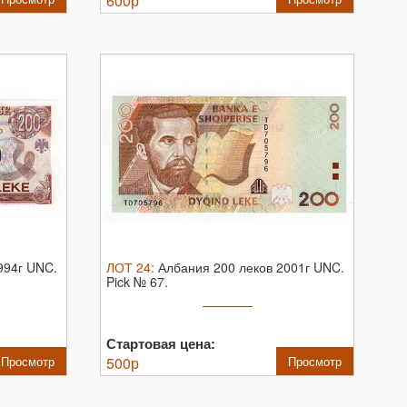
600
р
994г UNC.
ЛОТ
24
:
Албания 200 леков 2001г UNC.
Pick № 67.
Стартовая цена:
Просмотр
500
р
Просмотр