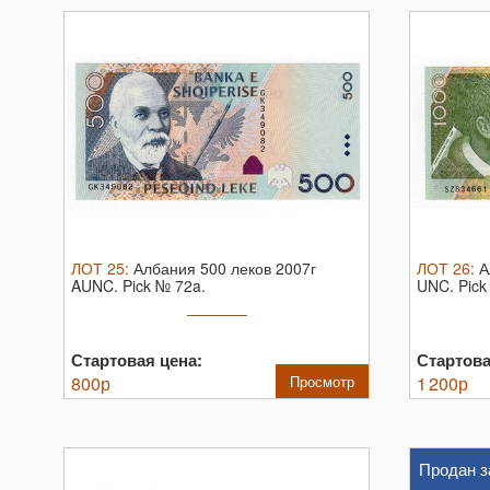
ЛОТ
25
:
Албания 500 леков 2007г
ЛОТ
26
:
А
AUNC.
Pick № 72a.
UNC.
Pick
Стартовая цена:
Стартова
800
р
Просмотр
1 200
р
Продан з