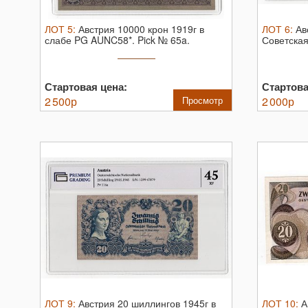
ЛОТ
5
:
Австрия 10000 крон 1919г в
ЛОТ
6
:
Ав
слабе PG AUNC58*.
Pick № 65a.
Советская
AUNC58.
Стартовая цена:
Стартова
2 500
р
Просмотр
2 000
р
ЛОТ
9
:
Австрия 20 шиллингов 1945г в
ЛОТ
10
:
А