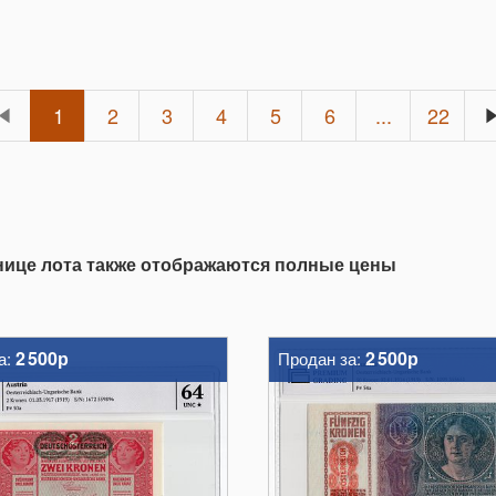
1
2
3
4
5
6
...
22
анице лота также отображаются полные цены
2 500р
2 500р
а:
Продан за: