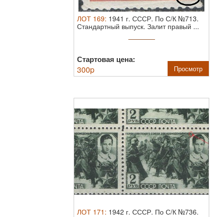
ЛОТ
169
:
1941 г. СССР. По С/К №713.
Стандартный выпуск. Залит правый ...
Стартовая цена:
300
p
Просмотр
ЛОТ
171
:
1942 г. СССР. По С/К №736.