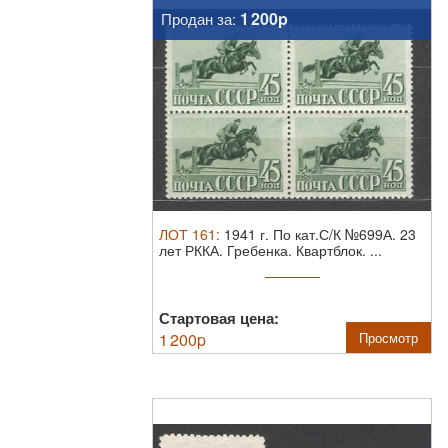
1 200p
Продан за:
ЛОТ
161
:
1941 г. По кат.С/К №699А. 23
лет РККА. Гребенка. Квартблок. ...
Стартовая цена:
1 200
p
Просмотр