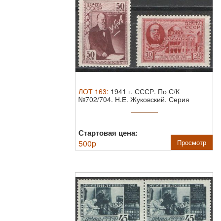
ЛОТ
163
:
1941 г. СССР. По С/К
№702/704. Н.Е. Жуковский. Серия
марок. ...
Стартовая цена:
500
p
Просмотр