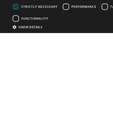
STRICTLY NECESSARY
PERFORMANCE
T
FUNCTIONALITY
SHOW DETAILS
Почта:
info-r
Телефон:
*1812 (бес
или +79
У Вас есть предметы на продажу?
Связаться с нами
Адаптированное решение для сайта аукционных
домов
Детали
© bidspirit. Вс