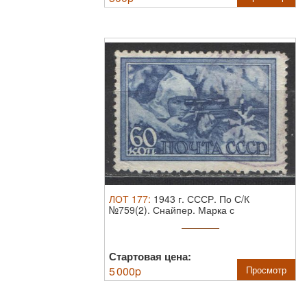
ЛОТ
177
:
1943 г. СССР. По С/К
№759(2). Снайпер. Марка с
вертикальным ...
Стартовая цена:
5 000
p
Просмотр