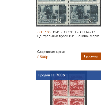
ЛОТ
165
:
1941 г. СССР. По С/К №717.
Центральный музей В.И. Ленина. Марка
в ...
Стартовая цена:
2 500
p
Просмотр
700p
Продан за: