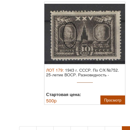
ЛОТ
179
:
1943 г. СССР. По С/К №752.
25-летие ВОСР. Разновидность -
"шрам" ...
Стартовая цена:
500
p
Просмотр