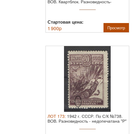
ВОВ. Квартблок. Разновидность-
разбита ...
Стартовая цена:
1 900
p
Просмотр
ЛОТ
173
:
1942 г. СССР. По С/К №738.
ВОВ. Разновидность - недопечатана "Р"
...