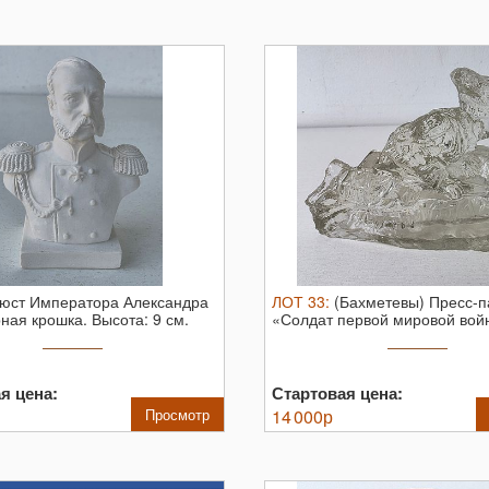
юст Императора Александра
ЛОТ
33
:
(Бахметевы) Пресс-п
рная крошка.
Высота: 9 см.
«Солдат первой мировой вой
засаде» ...
я цена:
Стартовая цена:
Просмотр
14 000
р