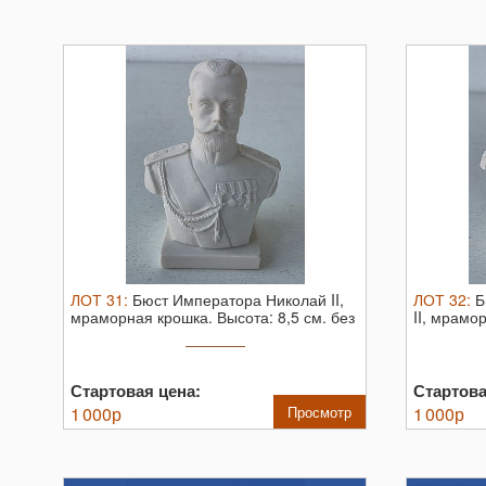
ЛОТ
31
:
Бюст Императора Николай II,
ЛОТ
32
:
Б
мраморная крошка.
Высота: 8,5 см. без
II, мрамо
...
целый
Стартовая цена:
Стартова
1 000
р
Просмотр
1 000
р