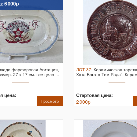
6 000р
а:
людо фарфоровая Агитация,
ЛОТ
37
:
Керамическая тарелк
змер: 27 х 17 см. все цело ...
Хата Богата Тем Рада".
Керам
...
я цена:
Стартовая цена:
Просмотр
2 000
р