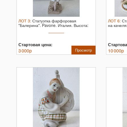
ЛОТ
3
:
Статуэтка фарфоровая
ЛОТ
6
:
Ст
"Балерина". Pavone. Италия.
Высота:
на качелях
26,5 см. ...
...
Стартовая цена:
Стартова
3 000
р
Просмотр
10 000
р