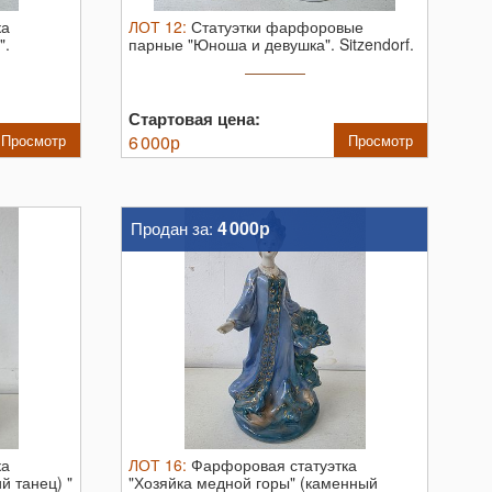
ка
ЛОТ
12
:
Статуэтки фарфоровые
".
парные "Юноша и девушка". Sitzendorf.
Германия.
...
Стартовая цена:
Просмотр
6 000
р
Просмотр
4 000р
Продан за:
ка
ЛОТ
16
:
Фарфоровая статуэтка
й танец) "
"Хозяйка медной горы" (каменный