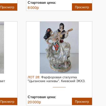
Стартовая цена:
Просмотр
8 000
р
Просмотр
ЛОТ
28
:
Фарфоровая статуэтка
ает
"Цыганские напевы". Киевский ЭКХЗ.
Киевский ...
Стартовая цена:
Просмотр
20 000
р
Просмотр