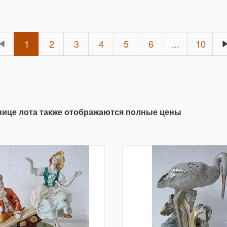
1
2
3
4
5
6
...
10
анице лота также отображаются полные цены