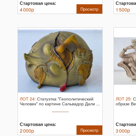
Стартовая цена:
Стартова
4 000
р
Просмотр
1 500
р
ЛОТ
24
:
Статуэтка "Геополитический
ЛОТ
25
:
С
Человек" по картине Сальвадор Дали ...
образе В
СССР.
Раз
Стартовая цена:
Стартова
2 000
р
Просмотр
3 000
р