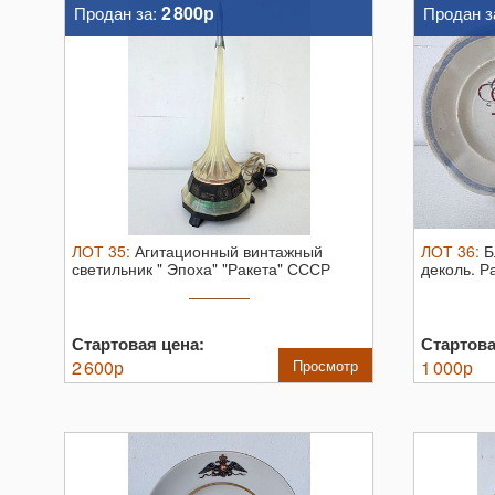
2 800р
Продан за:
Продан з
ЛОТ
35
:
Агитационный винтажный
ЛОТ
36
:
Б
светильник " Эпоха" "Ракета" СССР
деколь.
Ра
1960гг. ...
Стартовая цена:
Стартова
2 600
р
Просмотр
1 000
р