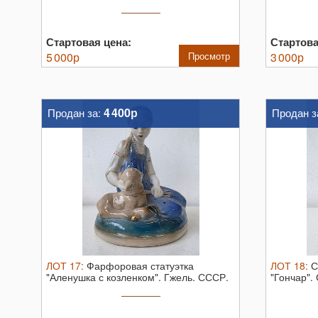
Высота: ..
Стартовая цена:
Стартова
5 000
р
Просмотр
3 000
р
4 400р
Продан за:
Продан з
ЛОТ
17
:
Фарфоровая статуэтка
ЛОТ
18
:
С
"Аленушка с козленком". Гжель. СССР.
"Гончар".
...