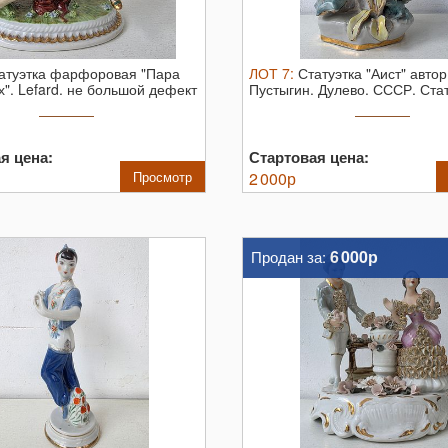
атуэтка фарфоровая "Пара
ЛОТ
7
:
Статуэтка "Аист" автор
". Lefard.
не большой дефект
Пустыгин. Дулево. СССР.
Стат
я цена:
Стартовая цена:
Просмотр
2 000
р
6 000р
Продан за: