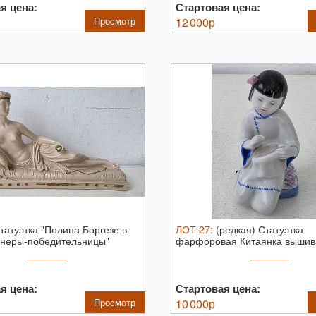
я цена:
Стартовая цена:
Просмотр
12 000
р
татуэтка "Полина Боргезе в
ЛОТ
27
:
(редкая) Статуэтка
енеры-победительницы"
фарфоровая Китаянка вышив
 ...
голубя, ЛФЗ.
Высота ...
я цена:
Стартовая цена:
Просмотр
10 000
р