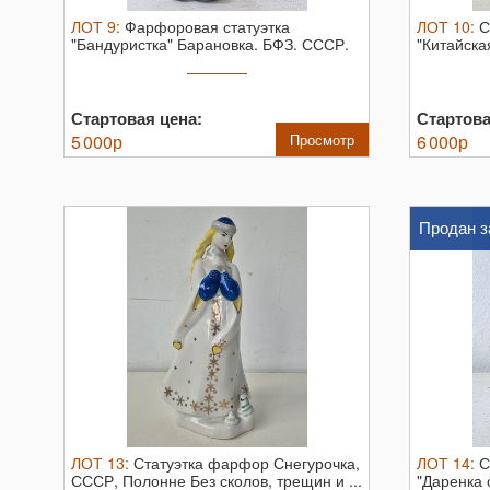
ЛОТ
9
:
Фарфоровая статуэтка
ЛОТ
10
:
С
"Бандуристка" Барановка. БФЗ. СССР.
"Китайска
Фарфорова ...
...
Стартовая цена:
Стартова
5 000
р
Просмотр
6 000
р
Продан з
ЛОТ
13
:
Статуэтка фарфор Снегурочка,
ЛОТ
14
:
С
СССР, Полонне Без сколов, трещин и ...
"Даренка 