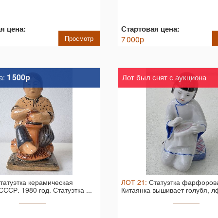
.
ЛЗФИ. ...
я цена:
Стартовая цена:
Просмотр
7 000
р
1 500р
а:
Лот был снят с аукциона
татуэтка керамическая
ЛОТ
21
:
Статуэтка фарфоров
 СССР. 1980 год.
Статуэтка ...
Китаянка вышивает голубя, л
(редкая) ...