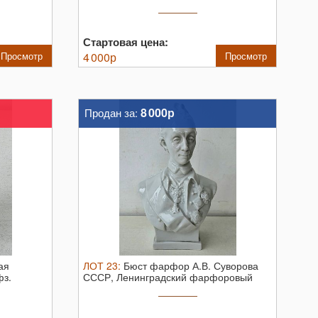
цветок). ...
Стартовая цена:
Просмотр
4 000
р
Просмотр
8 000р
Продан за:
ая
ЛОТ
23
:
Бюст фарфор А.В. Суворова
фз.
СССР, Ленинградский фарфоровый
завод ...