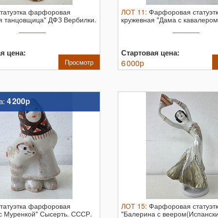
татуэтка фарфоровая
ЛОТ
11
:
Фарфоровая статуэт
я танцовщица" ДФЗ Вербилки.
кружевная "Дама с кавалером
Roceram. ...
я цена:
Стартовая цена:
Просмотр
6 000
р
4 200р
а:
татуэтка фарфоровая
ЛОТ
15
:
Фарфоровая статуэт
с Муренкой" Сысерть. СССР.
"Балерина с веером(Испански