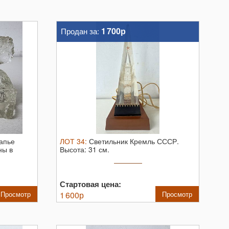
1 700р
Продан за:
апье
ЛОТ
34
:
Светильник Кремль СССР.
ны в
Высота: 31 см.
Стартовая цена:
Просмотр
1 600
р
Просмотр