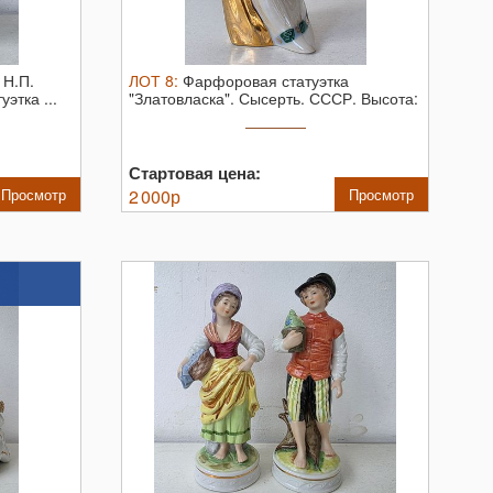
 Н.П.
ЛОТ
8
:
Фарфоровая статуэтка
уэтка ...
"Златовласка". Сысерть. СССР. Высота:
13 ...
Стартовая цена:
Просмотр
2 000
р
Просмотр