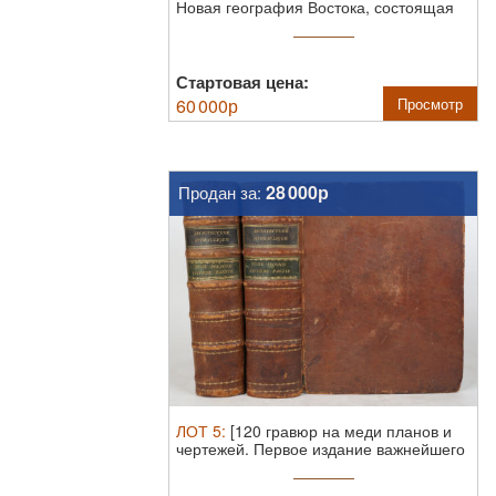
Новая география Востока, состоящая
из ...
Стартовая цена:
60 000
р
Просмотр
28 000р
Продан за:
ЛОТ
5
:
[120 гравюр на меди планов и
чертежей. Первое издание важнейшего
...