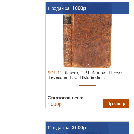
1 000р
Продан за:
ЛОТ
11
:
Левеск, П.-Ч. История России.
[Levesque, P.-C. Historie de ...
Стартовая цена:
1 000
р
Просмотр
3 600р
Продан за: