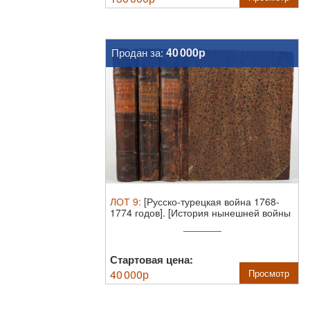
40 000р
Продан за:
ЛОТ
9
:
[Русско-турецкая война 1768-
1774 годов]. [История нынешней войны
...
Стартовая цена:
40 000
р
Просмотр