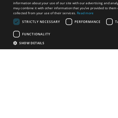
information about your use of our site with our advertising and anal
may combine it with other information that you’ve provided to them o
collected from your use of their services.
Read more
STRICTLY NECESSARY
PERFORMANCE
T
FUNCTIONALITY
SHOW DETAILS
Почта:
info-r
Телефон:
*1812 (бес
или +79
У Вас есть предметы на продажу?
Связаться с нами
Адаптированное решение для сайта аукционных
домов
Детали
© bidspirit. Вс