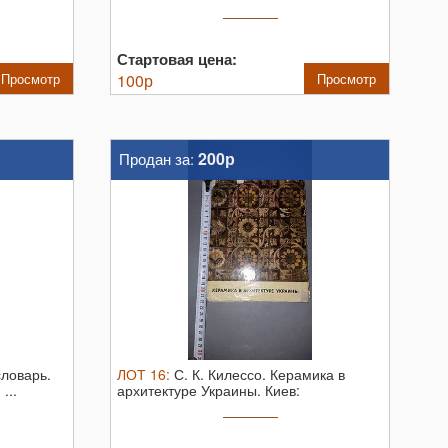
Стартовая цена:
Просмотр
100
р
Просмотр
200р
Продан за:
ловарь.
ЛОТ
16
:
С. К. Килессо. Керамика в
...
архитектуре Украины. Киев:
Будивельнык ...