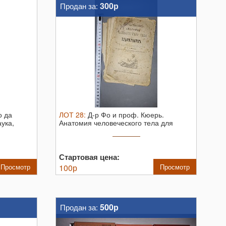
300р
Продан за:
о да
ЛОТ
28
:
Д-р Фо и проф. Кюерь.
ука,
Анатомия человеческого тела для
художников. ...
Стартовая цена:
Просмотр
100
р
Просмотр
500р
Продан за: