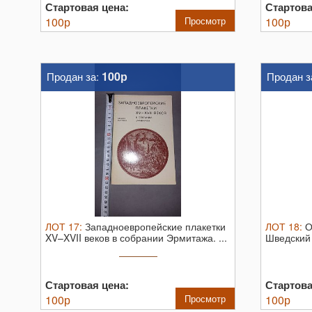
Стартовая цена:
Стартова
100
р
Просмотр
100
р
100р
Продан за:
Продан з
ЛОТ
17
:
Западноевропейские плакетки
ЛОТ
18
:
О
XV–XVII веков в собрании Эрмитажа. ...
Шведский 
Стартовая цена:
Стартова
100
р
Просмотр
100
р