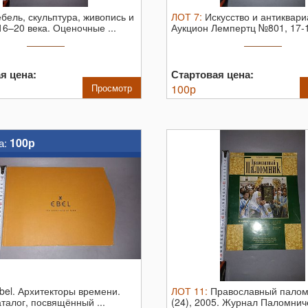
бель, скульптура, живопись и
ЛОТ
7
:
Искусство и антиквари
16–20 века. Оценочные ...
Аукцион Лемпертц №801, 17-
2001 ...
я цена:
Стартовая цена:
Просмотр
100
р
100р
а:
bel. Архитекторы времени.
ЛОТ
11
:
Православный палом
талог, посвящённый ...
(24), 2005. Журнал Паломниче