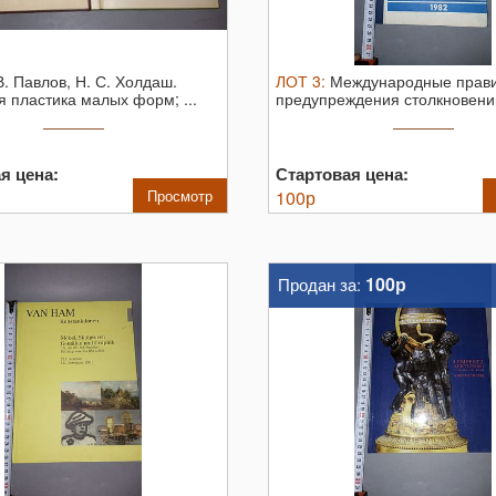
В. Павлов, Н. С. Холдаш.
ЛОТ
3
:
Международные прав
я пластика малых форм; ...
предупреждения столкновени
море ...
я цена:
Стартовая цена:
Просмотр
100
р
100р
Продан за: