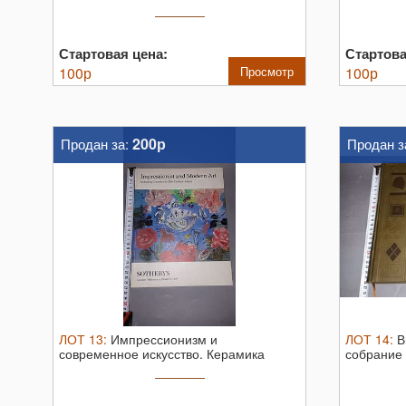
Стартовая цена:
Стартова
100
р
Просмотр
100
р
200р
Продан за:
Продан з
ЛОТ
13
:
Импрессионизм и
ЛОТ
14
:
В
современное искусство. Керамика
собрание 
художников XX ...
ОГИЗ ...