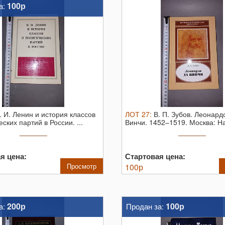
100р
а:
. И. Ленин и история классов
ЛОТ
27
:
В. П. Зубов. Леонард
ских партий в России. ...
Винчи. 1452–1519. Москва: На
2008. ...
я цена:
Стартовая цена:
Просмотр
100
р
200р
100р
а:
Продан за: