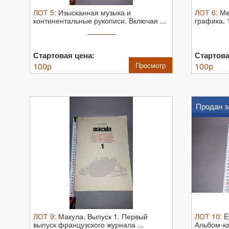
ЛОТ
5
:
Изысканная музыка и
ЛОТ
6
:
Ме
континентальные рукописи. Включая ...
графика. 
Стартовая цена:
Стартова
100
р
Просмотр
100
р
Продан з
ЛОТ
9
:
Макула. Выпуск 1. Первый
ЛОТ
10
:
E
выпуск французского журнала ...
Альбом-ка