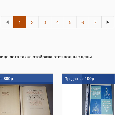
1
2
3
4
5
6
7
анице лота также отображаются полные цены
800р
100р
а:
Продан за: