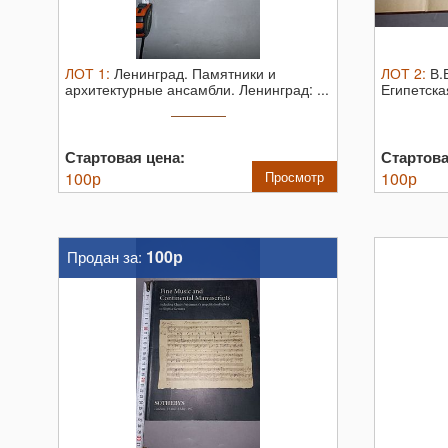
ЛОТ
1
:
Ленинград. Памятники и
ЛОТ
2
:
В.
архитектурные ансамбли. Ленинград: ...
Египетска
Стартовая цена:
Стартова
100
р
Просмотр
100
р
100р
Продан за: