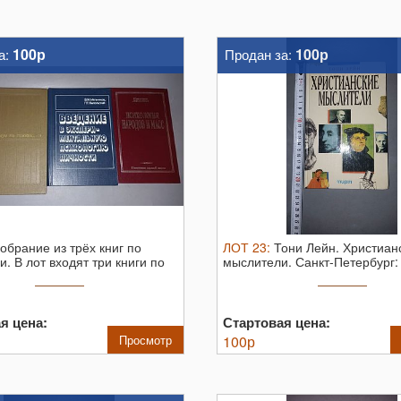
100р
100р
а:
Продан за:
обрание из трёх книг по
ЛОТ
23
:
Тони Лейн. Христиан
и. В лот входят три книги по
мыслители. Санкт-Петербург:
Издательство ...
я цена:
Стартовая цена:
Просмотр
100
р