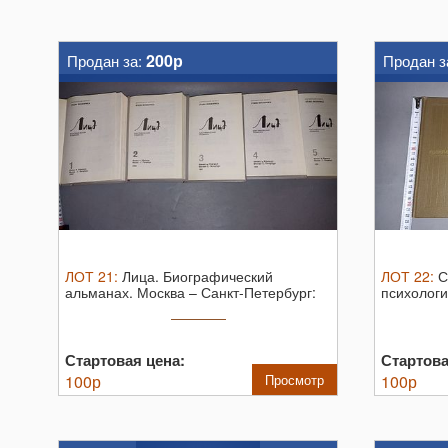
200р
Продан за:
Продан з
ЛОТ
21
:
Лица. Биографический
ЛОТ
22
:
С
альманах. Москва – Санкт-Петербург:
психологи
Феникс • ...
...
Стартовая цена:
Стартова
100
р
Просмотр
100
р