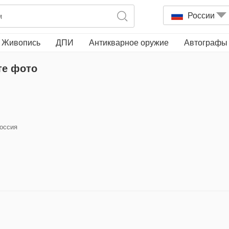
России
Живопись
ДПИ
Антикварное оружие
Автографы
те фото
Россия