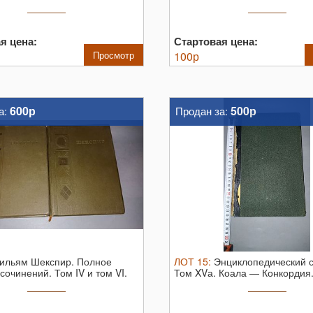
я цена:
Стартовая цена:
Просмотр
100
р
600р
500р
а:
Продан за:
ильям Шекспир. Полное
ЛОТ
15
:
Энциклопедический с
сочинений. Том IV и том VI.
Том XVа. Коала — Конкордия. 