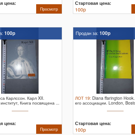
я цена:
Стартовая цена:
Просмотр
100
р
100р
100р
а:
Продан за:
са Карлссон. Карл XII.
ЛОТ
19
:
Diana ffarington Hook
институт, Книга посвящена ...
его ассоциации. London, Bosto
я цена:
Стартовая цена:
Просмотр
100
р