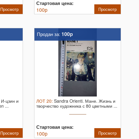
Стартовая цена:
Просмотр
100
р
Просмотр
100р
Продан за:
. И-цзин и
ЛОТ
20
:
Sandra Orienti. Мане. Жизнь и
n ...
творчество художника с 80 цветными ...
Стартовая цена:
Просмотр
100
р
Просмотр