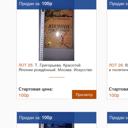
100р
Продан за:
Продан з
ЛОТ
25
:
Т. Григорьева. Красотой
ЛОТ
26
:
В
Японии рождённый. Москва: Искусство
и политиче
...
Стартовая цена:
Стартова
100
р
Просмотр
100
р
100р
Продан за:
Продан з