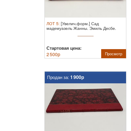
ЛОТ
5
:
[Увелич.форм.] Сад
мадемуазель Жанны. Эмиль Десбе.
1881. [Le ...
Стартовая цена:
2 500
р
Просмотр
1 900р
Продан за: