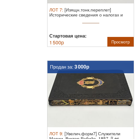
ЛОТ
7
:
[Изящн.тонк.переплет]
Исторические сведения о налогах и
доходах ...
Стартовая цена:
1 500
р
Просмотр
3 000р
Продан за:
ЛОТ
9
:
[Увелич.форм7] Служители
Марии. Виктор Рабийе. 1857. [Les ...