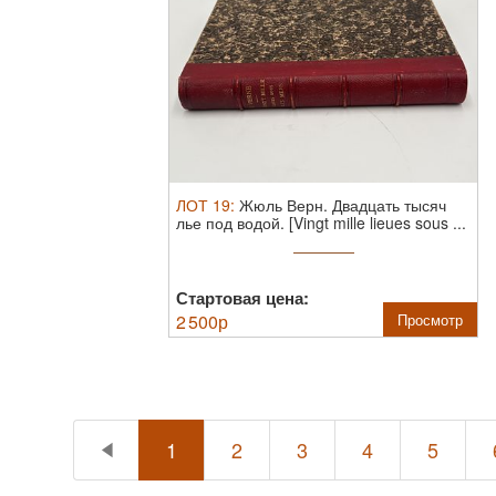
ЛОТ
19
:
Жюль Верн. Двадцать тысяч
лье под водой. [Vingt mille lieues sous ...
Стартовая цена:
2 500
р
Просмотр
1
2
3
4
5