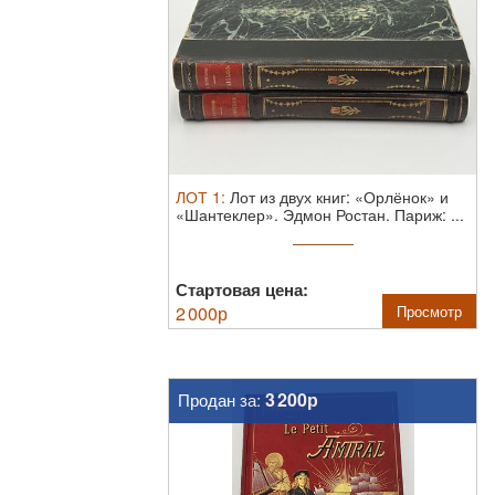
ЛОТ
1
:
Лот из двух книг: «Орлёнок» и
«Шантеклер». Эдмон Ростан. Париж: ...
Стартовая цена:
2 000
р
Просмотр
3 200р
Продан за: