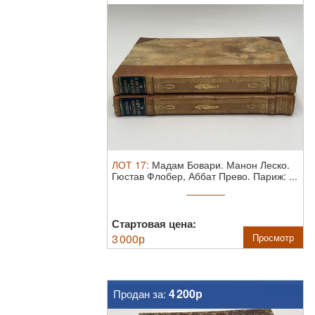
ЛОТ
17
:
Мадам Бовари. Манон Леско.
Гюстав Флобер, Аббат Прево. Париж: ...
Стартовая цена:
3 000
р
Просмотр
4 200р
Продан за: