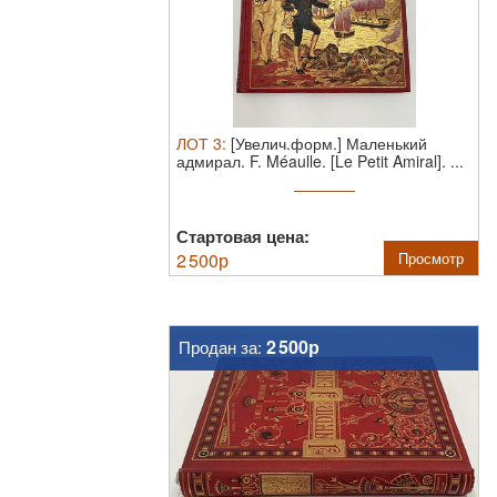
ЛОТ
3
:
[Увелич.форм.] Маленький
адмирал. F. Méaulle. [Le Petit Amiral]. ...
Стартовая цена:
2 500
р
Просмотр
2 500р
Продан за: