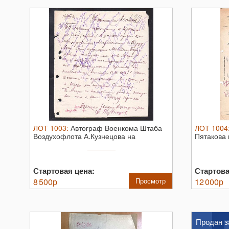
ЛОТ
1003
:
Автограф Военкома Штаба
ЛОТ
1004
Воздухофлота А.Кузнецова на
Пятакова 
интересном ...
военной ра
Стартовая цена:
Стартова
8 500
р
Просмотр
12 000
р
Продан з