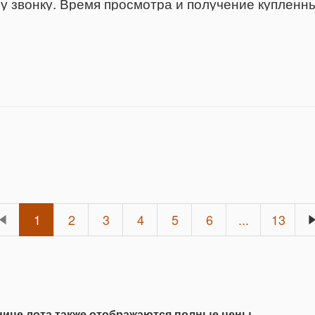
у звонку. Время просмотра и получение купленн
1
2
3
4
5
6
...
13
анице лота также отображаются полные цены