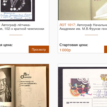
:
Автограф лётчика-
ЛОТ
1017
:
Автограф Начальн
я, 102-х кратной чемпионки
Академии им. М.В.Фрунзе ге
ны ...
армии ...
я цена:
Стартовая цена:
Просмотр
1 000
р