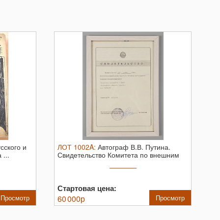
сского и
ЛОТ
1002A
:
Автограф В.В. Путина.
...
Свидетельство Комитета по внешним
связям ...
Стартовая цена:
Просмотр
60 000
р
Просмотр