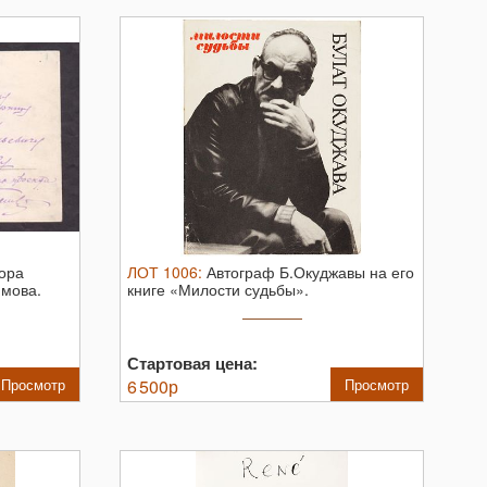
ора
ЛОТ
1006
:
Автограф Б.Окуджавы на его
имова.
книге «Милости судьбы».
Стартовая цена:
Просмотр
6 500
р
Просмотр