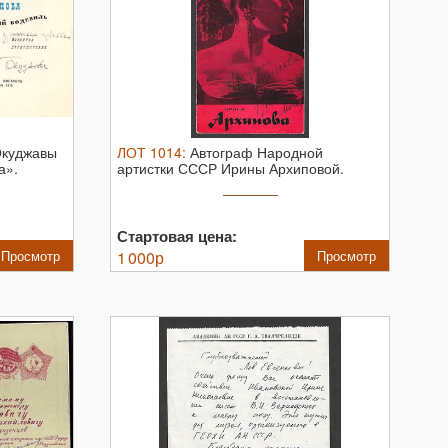
Окуджавы
ЛОТ
1014
:
Автограф Народной
а».
артистки СССР Ирины Архиповой.
Стартовая цена:
Просмотр
1 000
р
Просмотр