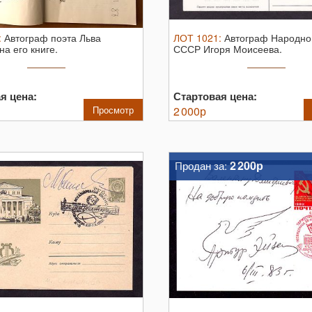
:
Автограф поэта Льва
ЛОТ
1021
:
Автограф Народно
а его книге.
СССР Игоря Моисеева.
я цена:
Стартовая цена:
Просмотр
2 000
р
2 200р
Продан за: