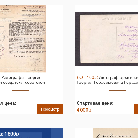
:
Автографы Георгия
ЛОТ
1005
:
Автограф архитект
и создателя советской
Георгия Герасимовича Герас
зведки ...
я цена:
Стартовая цена:
Просмотр
4 000
р
1 800р
а: