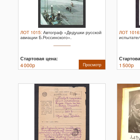
ЛОТ
1015
:
Автограф «Дедушки русской
ЛОТ
1016
авиации Б.Россинского».
испытател
мира Мари
Стартовая цена:
Стартова
4 000
р
Просмотр
1 500
р