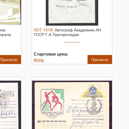
ика
ЛОТ
1018
:
Автограф Академика АН
нерала
ГССР Г.А.Твалчрелидзе.
Стартовая цена:
Просмотр
800
р
Просмотр