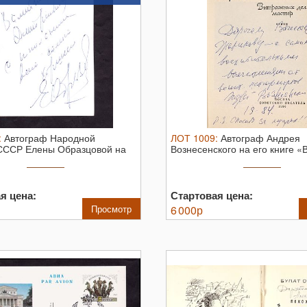
:
Автограф Народной
ЛОТ
1009
:
Автограф Андрея
 СССР Елены Образцовой на
Вознесенского на его книге 
и ...
дел мастер».
я цена:
Стартовая цена:
Просмотр
6 000
р