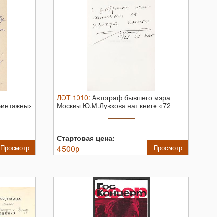
ЛОТ
1010
:
Автограф бывшего мэра
«Винтажных
Москвы Ю.М.Лужкова нат книге «72
часа ...
Стартовая цена:
Просмотр
4 500
р
Просмотр