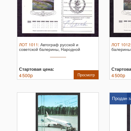
ЛОТ
1011
:
Автограф русской и
ЛОТ
1012
советской балерины, Народной
балерины
артистки СССР ...
Майи ...
Стартовая цена:
Стартова
4 500
р
Просмотр
4 500
р
Продан з