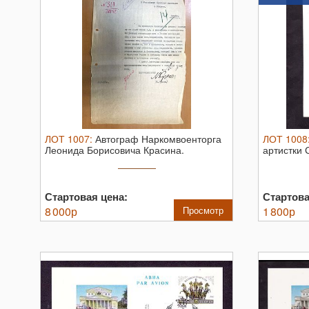
ЛОТ
1007
:
Автограф Наркомвоенторга
ЛОТ
1008
Леонида Борисовича Красина.
артистки
фотографи
Стартовая цена:
Стартова
8 000
р
Просмотр
1 800
р