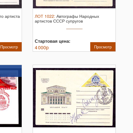
го артиста
ЛОТ
1022
:
Автографы Народных
артистов СССР супругов
Ю.Владимирова и ...
Стартовая цена:
Просмотр
4 000
р
Просмотр