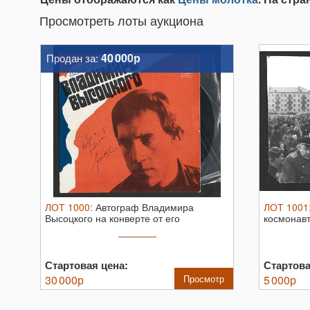
Просмотреть лоты аукциона
40 000р
Продан за:
ЛОТ
1000
:
Автограф Владимира
ЛОТ
1001
Высоцкого на конверте от его
космонавт
пластинки. ...
...
Стартовая цена:
Стартова
30 000
р
Просмотр
5 000
р