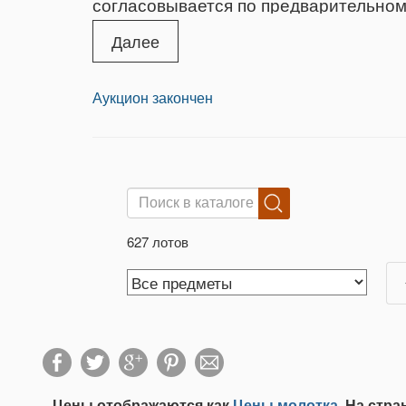
согласовывается по предварительном
предварительному звонку.
Далее
Аукцион закончен
627 лотов
Цены отображаются как
Цены молотка
. На стр