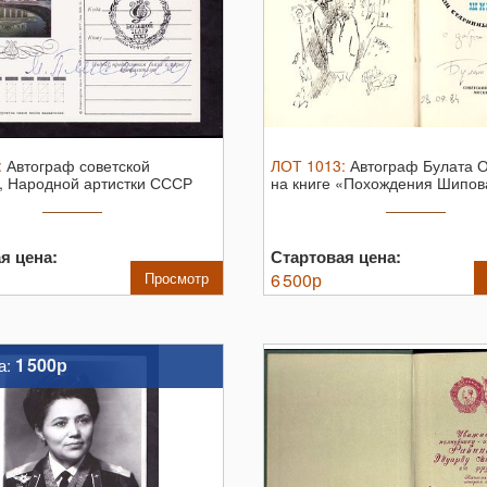
:
Автограф советской
ЛОТ
1013
:
Автограф Булата 
, Народной артистки СССР
на книге «Похождения Шипов
я цена:
Стартовая цена:
Просмотр
6 500
р
1 500р
а: