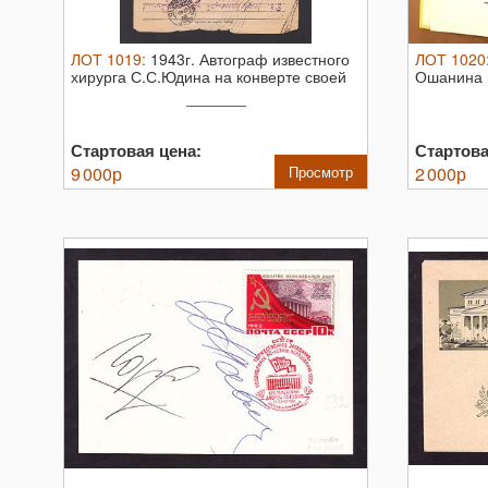
ЛОТ
1019
:
1943г. Автограф известного
ЛОТ
1020
хирурга С.С.Юдина на конверте своей
Ошанина н
супруге
Стартовая цена:
Стартова
9 000
р
Просмотр
2 000
р