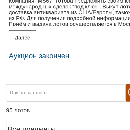
Компания "MS67" готова предложить своим к
международных сделок "под ключ". Выкуп лот
доставка антиквариата из США/Европы, тамо
из РФ. Для получения подробной информации
Приём и выдача лотов осуществляется в Москв
метро Таганская, Марксистская, Площадь Иль
Для дополнительной информации с нами можн
Далее
397-97-30 или по электронной почте info@ms67
Сайт:
www.ms67.ru
Аукцион закончен
95 лотов