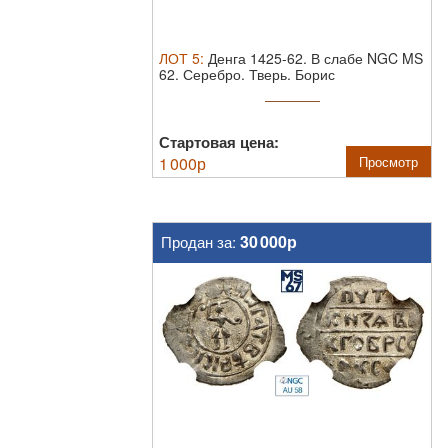
ЛОТ
5
:
Денга 1425-62. В слабе NGC MS
62.
Серебро. Тверь. Борис
Александрович.
Стартовая цена:
1 000
р
Просмотр
30 000р
Продан за: