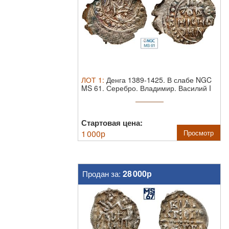
ЛОТ
1
:
Денга 1389-1425. В слабе NGC
MS 61.
Серебро. Владимир. Василий I
...
Стартовая цена:
1 000
р
Просмотр
28 000р
Продан за: