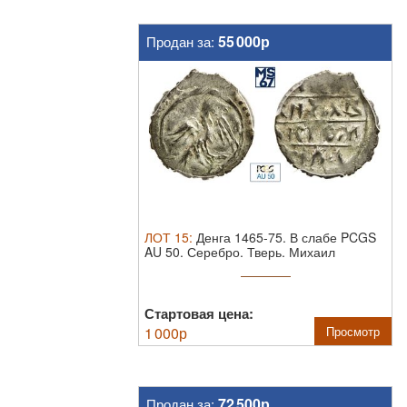
55 000р
Продан за:
ЛОТ
15
:
Денга 1465-75. В слабе PCGS
AU 50.
Серебро. Тверь. Михаил
Борисович.
Стартовая цена:
1 000
р
Просмотр
72 500р
Продан за: