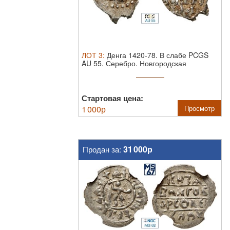
ЛОТ
3
:
Денга 1420-78. В слабе PCGS
AU 55.
Серебро. Новгородская
республика.
Стартовая цена:
1 000
р
Просмотр
31 000р
Продан за: