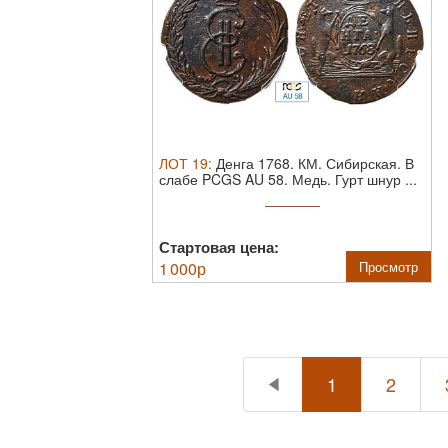
ЛОТ
19
:
Денга 1768. КМ. Сибирская. В
слабе PCGS AU 58.
Медь. Гурт шнур ...
Стартовая цена:
1 000
р
Просмотр
1
2