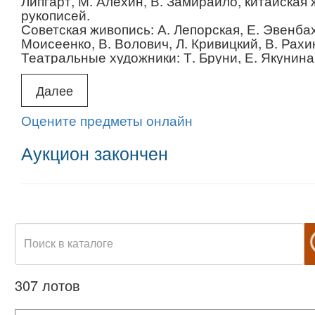
Липгарт, М. Алехин, В. Замирайло, китайска
рукописей.
Советская живопись: А. Лепорская, Е. Эвенбах,
Моисеенко, В. Волович, Л. Кривицкий, В. Рахин
Театральные художники: Т. Бруни, Е. Якунина,
Книжная графика: И. Кабаков, И. Богдеско, Е.
Фазы мультфильма "Незнайка на Луне".
Далее
Неофициальное искусство: живопись и рисунки
«Эрмитаж» и др.
Оцените предметы онлайн
Современные художники.
Альбомы и каталоги по искусству.
Аукцион закончен
Доставка в Москву по запросу, с 5 по 8 апре
Алексеевская), стоимость доставки 500 руб
Почта России, Арт-почта) • Пожалуйста, в
доставки!
307 лотов