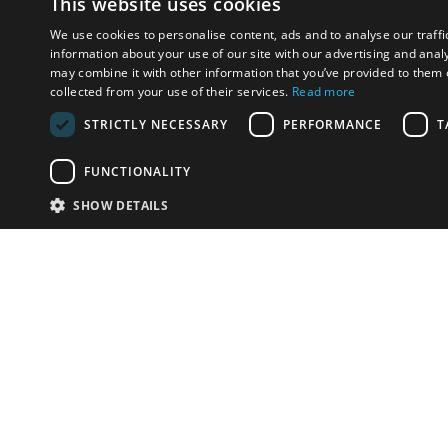
This website uses cookies
We use cookies to personalise content, ads and to analyse our traffi
information about your use of our site with our advertising and anal
may combine it with other information that you’ve provided to them o
collected from your use of their services.
Read more
STRICTLY NECESSARY
PERFORMANCE
T
FUNCTIONALITY
SHOW DETAILS
Почта:
info-r
Телефон:
*1812 (бес
или +79
У Вас есть предметы на продажу?
Связаться с нами
Адаптированное решение для сайта аукционных
домов
Детали