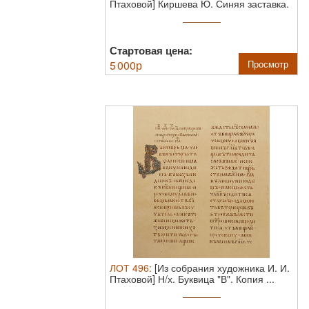
Птаховой] Киршева Ю. Синяя заставка.
...
Стартовая цена:
5 000
р
Просмотр
ЛОТ
496
:
[Из собрания художника И. И.
Птаховой] Н/х. Буквица "В". Копия ...