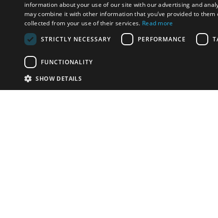
information about your use of our site with our advertising and anal
may combine it with other information that you’ve provided to them o
collected from your use of their services.
Read more
STRICTLY NECESSARY
PERFORMANCE
T
FUNCTIONALITY
SHOW DETAILS
Почта:
info-r
Телефон:
*1812 (бес
или +79
У Вас есть предметы на продажу?
Связаться с нами
Адаптированное решение для сайта аукционных
домов
Детали
© bidspirit. Вс