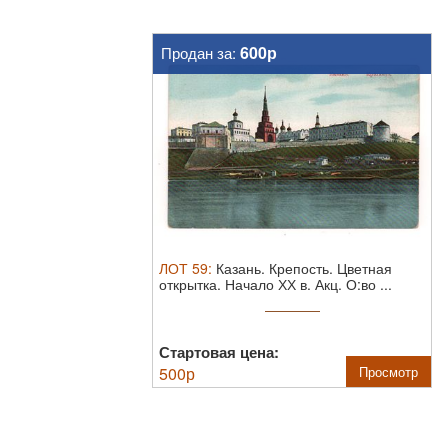
600р
Продан за:
ЛОТ
59
:
Казань. Крепость. Цветная
открытка. Начало ХХ в.
Акц. О:во ...
Стартовая цена:
500
р
Просмотр