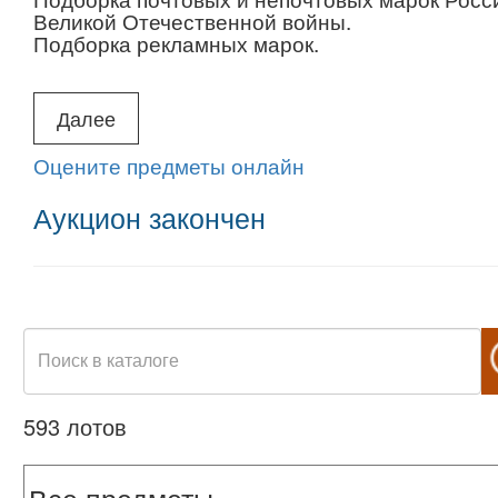
Великой Отечественной войны.
Подборка рекламных марок.
Доставка в Москву по запросу, со 6 по 9 се
Далее
Алексеевская), стоимость доставки 500 руб
Почта России, Арт-почта) • Пожалуйста, в
Оцените предметы онлайн
доставки!
При оплате банковской картой комиссионн
Аукцион закончен
593 лотов