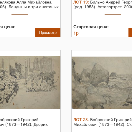
елякова Алла Михайловна
ЛОТ
19
:
Бильжо Андрей Геор
06). Ландыши и три анютиных
(род. 1953). Автопортрет. 200
...
я цена:
Стартовая цена:
Просмотр
1
р
обровский Григорий
ЛОТ
23
:
Бобровский Григорий
ич (1873—1942). Дворик.
Михайлович (1873—1942). Ск
га ...
берег. ...