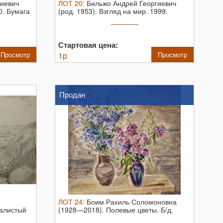
гиевич
ЛОТ
20
:
Бильжо Андрей Георгиевич
0. Бумага
(род. 1953). Взгляд на мир. 1999.
Бумага ...
Стартовая цена:
Просмотр
1
р
Просмотр
Продан
ЛОТ
24
:
Боим Рахиль Соломоновна
алистый
(1928—2018). Полевые цветы. Б/д.
Бумага ...