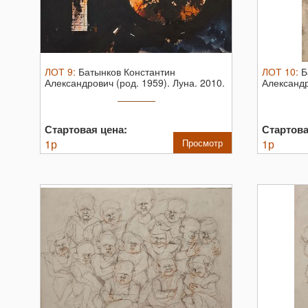
ЛОТ
9
:
Батынков Константин
ЛОТ
10
:
Б
Александрович (род. 1959). Луна. 2010.
Александр
Бумага ...
Обнажённа
Стартовая цена:
Стартова
1
р
Просмотр
1
р