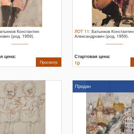
атынков Константин
ЛОТ
11
:
Батынков Константин
ович (род. 1959).
Александрович (род. 1959).
я. 2000. ...
Обнажённая. 2000. ...
я цена:
Стартовая цена:
Просмотр
1
р
Продан