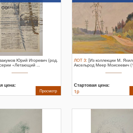
вакумов Юрий Игоревич (род.
ЛОТ
3
:
[Из коллекции М. Яхил
 серии «Летающий ...
Аксельрод Меер Моисеевич 
1970). ...
я цена:
Стартовая цена:
Просмотр
1
р