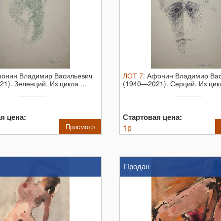
онин Владимир Васильевич
ЛОТ
7
:
Афонин Владимир Вас
1). Зеленций. Из цикла ...
(1940—2021). Серций. Из цик
«Лики». ...
я цена:
Стартовая цена:
Просмотр
1
р
Продан