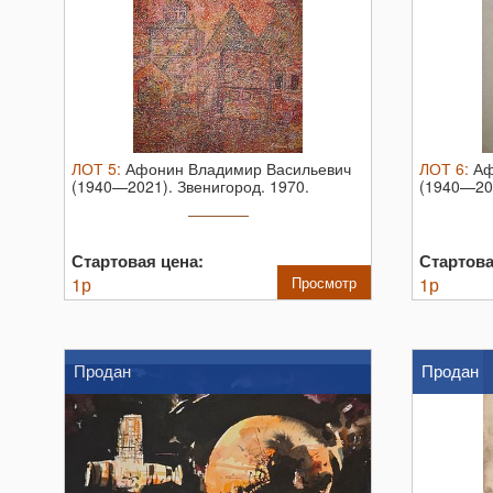
ЛОТ
5
:
Афонин Владимир Васильевич
ЛОТ
6
:
Аф
(1940—2021). Звенигород. 1970.
(1940—202
Бумага ...
Стартовая цена:
Стартова
1
р
Просмотр
1
р
Продан
Продан