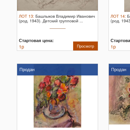
ЛОТ
13
:
Башлыков Владимир Иванович
ЛОТ
14
:
Б
(род. 1943). Детский групповой ...
(род. 1943
Стартовая цена:
Стартова
1
р
Просмотр
1
р
Продан
Продан