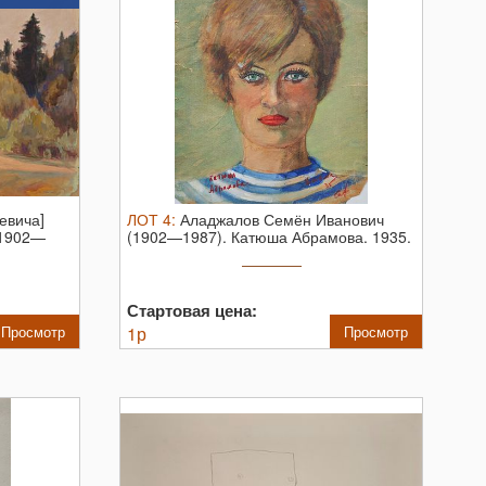
евича]
ЛОТ
4
:
Аладжалов Семён Иванович
(1902—
(1902—1987). Катюша Абрамова. 1935.
...
Стартовая цена:
Просмотр
1
р
Просмотр