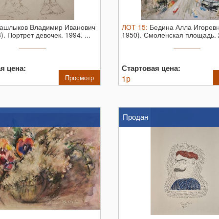
ашлыков Владимир Иванович
ЛОТ
15
:
Бедина Алла Игоревн
). Портрет девочек. 1994. ...
1950). Смоленская площадь. 
Холст ...
я цена:
Стартовая цена:
Просмотр
1
р
Продан