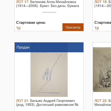
ЛОТ
17
:
Белякова Алла Михайловна
ЛОТ
18
:
Б
(1914—2006). Букет. Без даты. Бумага
(1914—20
...
...
Стартовая цена:
Стартова
1
р
Просмотр
1
р
Продан
ЛОТ
21
:
Бильжо Андрей Георгиевич
ЛОТ
22
:
Б
(род. 1953). Достигший равновесия №
Михайлов
3. ...
1910. Бума