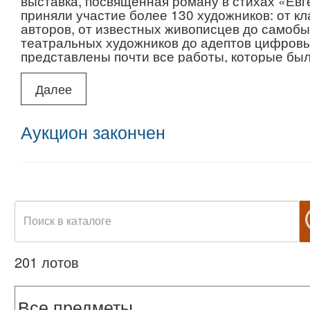
выставка, посвященная роману в стихах «Евг
приняли участие более 130 художников: от к
авторов, от известных живописцев до самобы
театральных художников до адептов цифровы
представлены почти все работы, которые были
вошли в экспозицию.
Далее
УВАЖАЕМЫЕ УЧАСТНИКИ!
ПОСЛЕ АУКЦИОНА ПРЕТЕНЗИИ ОТНОСИТЕ
ПРИНИМАЮТСЯ.
Аукцион закончен
Предаукционный показ лотов производится с 
предварительной договорённости в галерее «О
Спиридоновка, д. 9/2.
Пожалуйста, заранее сообщите о своём визит
которые вас интересуют. Согласовать визит 
не можете приехать посмотреть работы, прос
фотографиям или запрашивать дополнительн
201 лотов