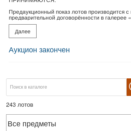
Предаукционный показ лотов производится с 
предварительной договорённости в галерее «О
Спиридоновка, д. 9/2. Пожалуйста, заранее с
подготовить работы, которые вас интересуют
Далее
+7(926)699-33-26.
Если вы не можете приехать посмотреть рабо
Аукцион закончен
фотографиям или запрашивать дополнительн
243 лотов