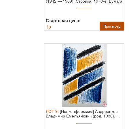
(1942 — 1989). Стройка. 1970-е. Бумага
...
Стартовая цена:
1
р
Просмотр
ЛОТ
9
:
[Нонконформизм] Андреенков
Владимир Емельянович (род. 1930). ...