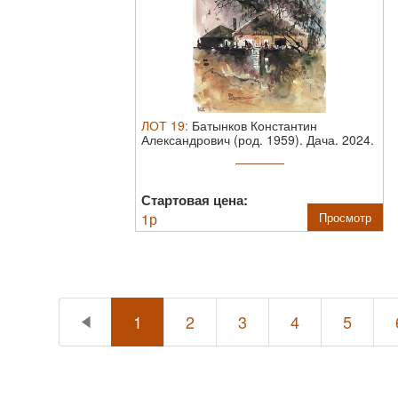
ЛОТ
19
:
Батынков Константин
Александрович (род. 1959). Дача. 2024.
Бумага ...
Стартовая цена:
1
р
Просмотр
1
2
3
4
5