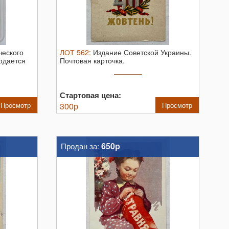
ческого
ЛОТ
562
:
Издание Советской Украины.
одается
Почтовая карточка.
Стартовая цена:
Просмотр
300
р
Просмотр
650р
Продан за: