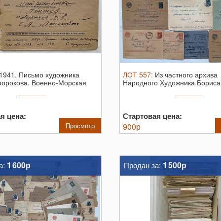
1941. Письмо художника
ЛОТ
557
:
Из частного архива
ророкова. Военно-Морская
Народного Художника Бориса
..
Пророкова. Почтовые ...
я цена:
Стартовая цена:
Просмотр
900
р
1 600р
1 500р
а:
Продан за: