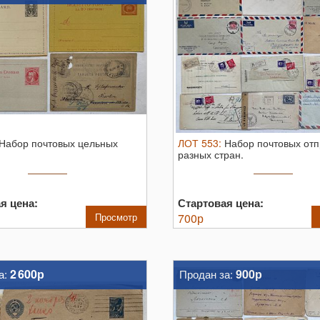
Набор почтовых цельных
ЛОТ
553
:
Набор почтовых от
разных стран.
я цена:
Стартовая цена:
Просмотр
700
р
2 600р
900р
а:
Продан за: