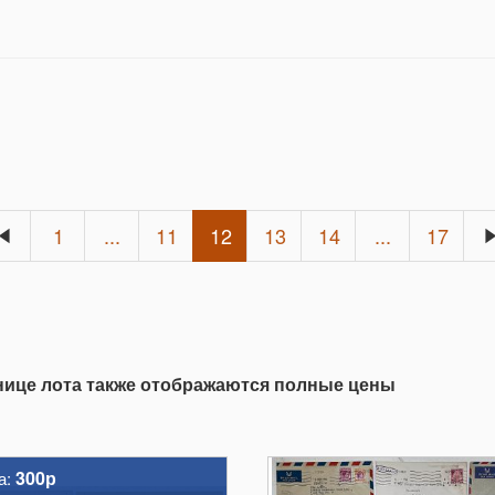
1
...
11
12
13
14
...
17
анице лота также отображаются полные цены
300р
а: