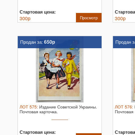
Стартовая цена:
Стартова
300
р
Просмотр
300
р
650р
Продан за:
Продан з
ЛОТ
575
:
Издание Советской Украины.
ЛОТ
576
:
Почтовая карточка.
Почтовая 
Стартовая цена:
Стартова