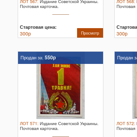
ЛОТ
567
:
Издание Советской Украины.
ЛОТ
568
:
Почтовая карточка.
Почтовая 
Стартовая цена:
Стартова
300
р
Просмотр
300
р
550р
Продан за:
Продан з
ЛОТ
571
:
Издание Советской Украины.
ЛОТ
572
:
Почтовая карточка.
Почтовая 