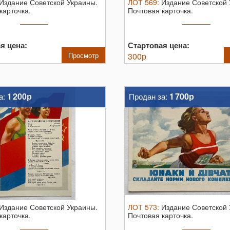
Издание Советской Украины.
ЛОТ
569
:
Издание Советской 
карточка.
Почтовая карточка.
я цена:
Стартовая цена:
Просмотр
300
р
1 200р
1 700р
а:
Продан за:
Издание Советской Украины.
ЛОТ
573
:
Издание Советской 
карточка.
Почтовая карточка.