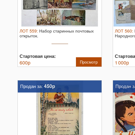
ЛОТ
559
:
Набор старинных почтовых
ЛОТ
560
:
открыток.
Народног
Пророкова
Стартовая цена:
Стартова
600
р
Просмотр
1 000
р
450р
Продан за:
Продан з