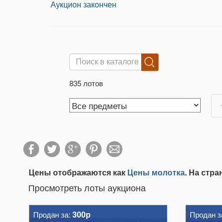
Аукцион закончен
835 лотов
Цены отображаются как
Цены молотка
. На стр
Просмотреть лоты аукциона
300р
Продан за:
Продан з