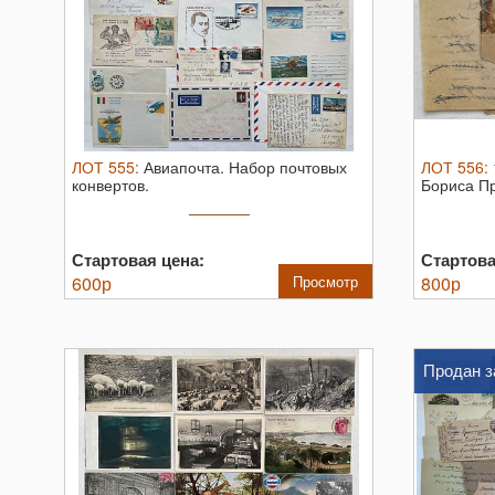
ЛОТ
555
:
Авиапочта. Набор почтовых
ЛОТ
556
:
конвертов.
Бориса П
Почтовая .
Стартовая цена:
Стартова
600
р
Просмотр
800
р
Продан з