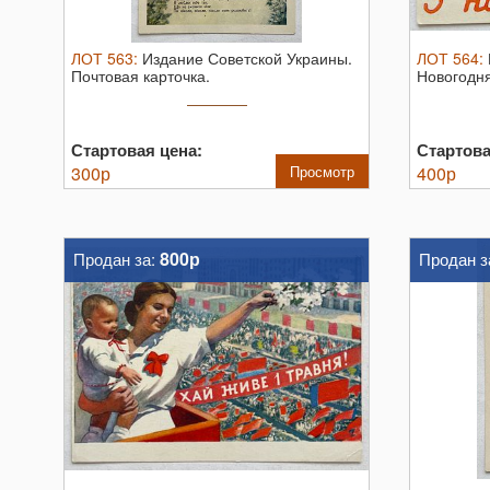
ЛОТ
563
:
Издание Советской Украины.
ЛОТ
564
:
Почтовая карточка.
Новогодня
Стартовая цена:
Стартова
300
р
Просмотр
400
р
800р
Продан за:
Продан з