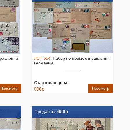
правлений
ЛОТ
554
:
Набор почтовых отправлений
Германии.
Стартовая цена:
Просмотр
300
р
Просмотр
650р
Продан за: