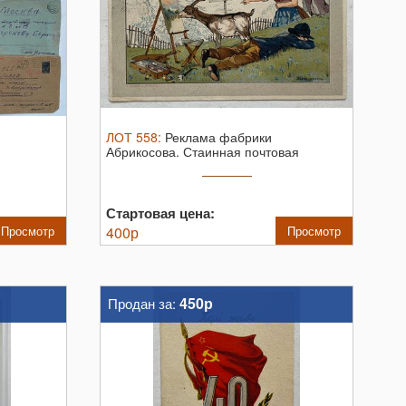
ЛОТ
558
:
Реклама фабрики
Абрикосова. Стаинная почтовая
открытка.
Стартовая цена:
Просмотр
400
р
Просмотр
450р
Продан за: