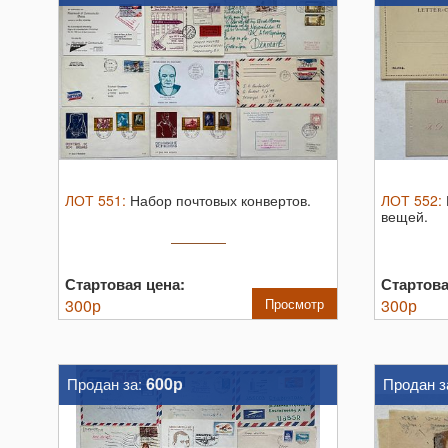
ЛОТ
551
:
Набор почтовых конвертов.
ЛОТ
552
:
вещей.
Стартовая цена:
Стартова
300
р
Просмотр
300
р
600р
Продан за:
Продан з