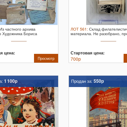
Из частного архива
ЛОТ
561
:
Склад филателисти
о Художника Бориса
материала. Не разобрано, пр
. Почтовые ...
как ...
я цена:
Стартовая цена:
Просмотр
700
р
1 100р
550р
а:
Продан за: