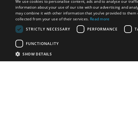
We use cookies to personalise content, ads and to analyse our traffi
information about your use of our site with our advertising and anal
may combine it with other information that you’ve provided to them o
collected from your use of their services.
Read more
STRICTLY NECESSARY
PERFORMANCE
T
FUNCTIONALITY
SHOW DETAILS
Почта:
info-r
Телефон:
*1812 (бес
или +79
У Вас есть предметы на продажу?
Связаться с нами
Адаптированное решение для сайта аукционных
домов
Детали
© bidspirit. Вс