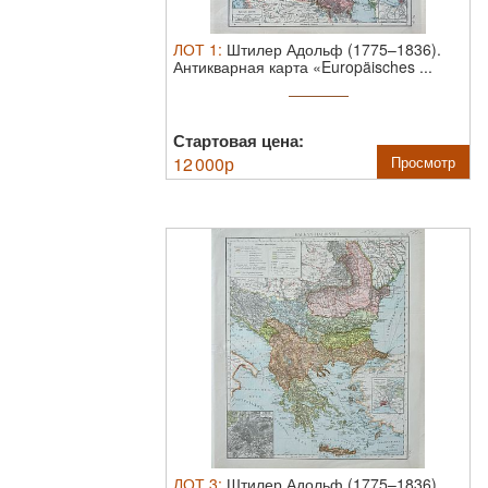
ЛОТ
1
:
Штилер Адольф (1775–1836).
Антикварная карта «Europäisches ...
Стартовая цена:
12 000
р
Просмотр
ЛОТ
3
:
Штилер Адольф (1775–1836).