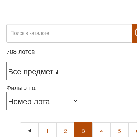
708 лотов
Фильтр по:
1
2
3
4
5