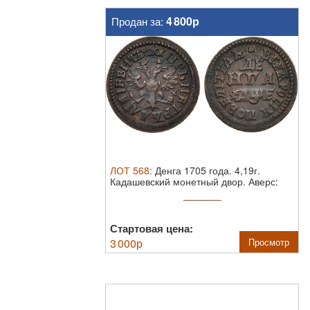
4 800р
Продан за:
ЛОТ
568
:
Денга 1705 года.
4,19г.
Кадашевский монетный двор. Аверс:
корона ...
Стартовая цена:
3 000
р
Просмотр