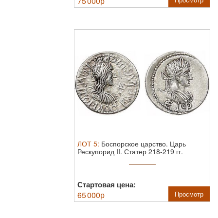
75 000
р
ЛОТ
5
:
Боспорское царство. Царь
Рескупорид II. Статер 218-219 гг.
Электр. ...
Стартовая цена:
65 000
р
Просмотр