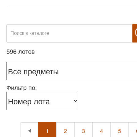
596 лотов
Фильтр по:
1
2
3
4
5