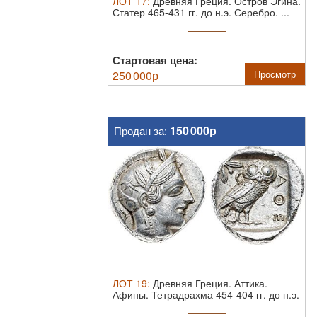
ЛОТ
17
:
Древняя Греция. Остров Эгина.
Статер 465-431 гг. до н.э.
Серебро. ...
Стартовая цена:
250 000
р
Просмотр
150 000р
Продан за:
ЛОТ
19
:
Древняя Греция. Аттика.
Афины. Тетрадрахма 454-404 гг. до н.э.
Сер ...