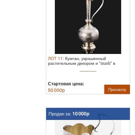
ЛОТ
11
:
Кумган, украшенный
растительным декором и "თაის" в
картуше под ...
Стартовая цена:
50 000
р
Просмотр
10 000р
Продан за: