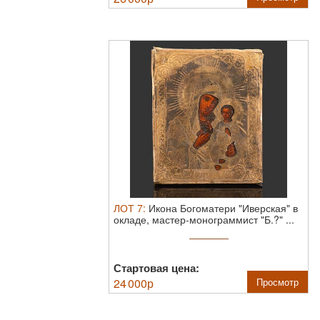
ЛОТ
7
:
Икона Богоматери "Иверская" в
окладе, мастер-монограммист "Б.?" ...
Стартовая цена:
24 000
р
Просмотр