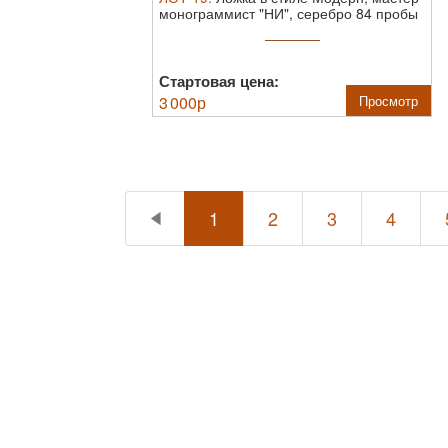
монограммист "НИ", серебро 84 пробы
...
Стартовая цена:
3 000
р
Просмотр
1
2
3
4