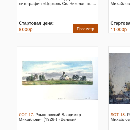
литография «Церковь Св. Николая въ ...
Михайлови
Новгород. 
Стартовая цена:
Стартова
8 000
р
Просмотр
11 000
р
ЛОТ
17
:
Романовский Владимир
ЛОТ
18
:
Р
Михайлович (1926-) «Великий
Михайлов
Новгород. ...
Новгород. 