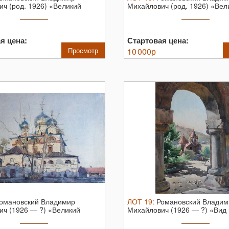
ч (род. 1926) «Великий
Михайлович (род. 1926) «Вел
...
Новгород. ...
я цена:
Стартовая цена:
Просмотр
10 000
р
омановский Владимир
ЛОТ
19
:
Романовский Владим
ич (1926 — ?) «Великий
Михайлович (1926 — ?) «Вид
...
монастырь ...