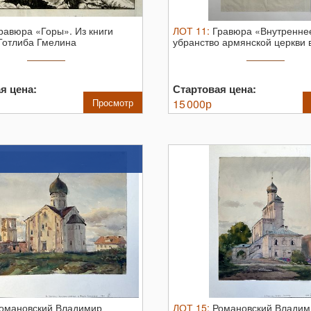
равюра «Горы».
Из книги
ЛОТ
11
:
Гравюра «Внутренне
Готлиба Гмелина
убранство армянской церкви 
вие по ...
Астрахани».
Из ...
я цена:
Стартовая цена:
Просмотр
15 000
р
омановский Владимир
ЛОТ
15
:
Романовский Владим