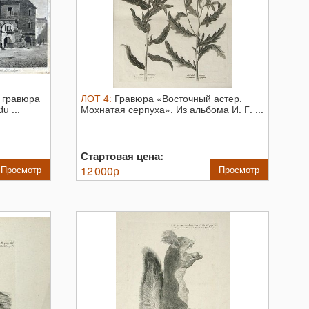
 гравюра
ЛОТ
4
:
Гравюра «Восточный астер.
u ...
Мохнатая серпуха».
Из альбома И. Г. ...
Стартовая цена:
Просмотр
12 000
р
Просмотр