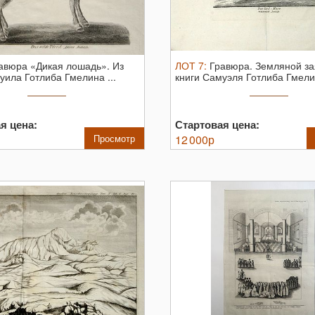
авюра «Дикая лошадь». Из
ЛОТ
7
:
Гравюра. Земляной з
уила Готлиба Гмелина ...
книги Самуэля Готлиба Гмелин
я цена:
Стартовая цена:
Просмотр
12 000
р