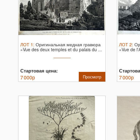
ЛОТ
1
:
Оригинальная медная гравюра
ЛОТ
2
:
Ор
«Vue des deux temples et du palais du ...
«Vue de l'
Стартовая цена:
Стартова
7 000
р
Просмотр
7 000
р