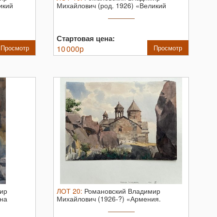
икий
Михайлович (род. 1926) «Великий
Новгород. ...
Стартовая цена:
Просмотр
10 000
р
Просмотр
ир
ЛОТ
20
:
Романовский Владимир
 на
Михайлович (1926-?) «Армения.
Монастырь ...