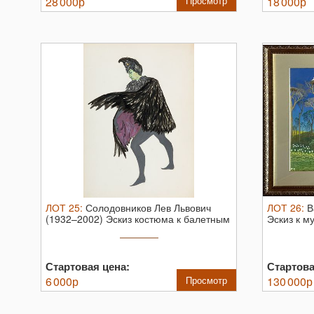
28 000
р
Просмотр
18 000
р
ЛОТ
25
:
Солодовников Лев Львович
ЛОТ
26
:
В
(1932–2002) Эскиз костюма к балетным
Эскиз к м
...
(1971).
Стартовая цена:
Стартова
6 000
р
Просмотр
130 000
р