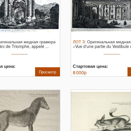
игинальная медная гравюра
ЛОТ
3
:
Оригинальная медная
Arc de Triomphe, appelé ...
«Vue d'une partie du Vestibule d
я цена:
Стартовая цена:
Просмотр
8 000
р