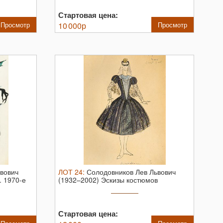
Стартовая цена:
Просмотр
10 000
р
Просмотр
вович
ЛОТ
24
:
Солодовников Лев Львович
.
1970-е
(1932–2002) Эскизы костюмов
«Придворная ...
Стартовая цена: