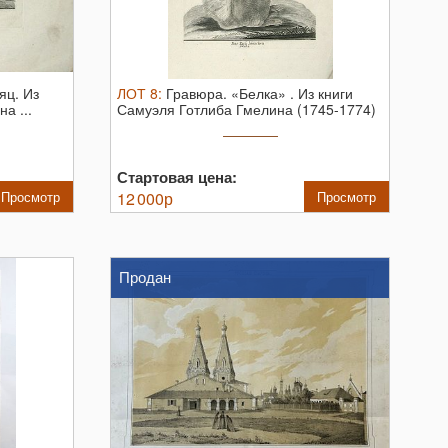
аяц.
Из
ЛОТ
8
:
Гравюра. «Белка» .
Из книги
а ...
Самуэля Готлиба Гмелина (1745-1774)
...
Стартовая цена:
Просмотр
12 000
р
Просмотр
Продан