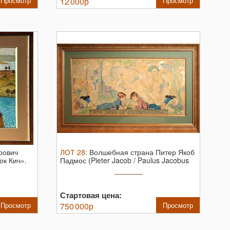
Просмотр
12 000
р
Просмотр
рович
ЛОТ
28
:
Волшебная страна Питер Якоб
ок Кич».
Падмос (Pieter Jacob / Paulus Jacobus
...
Стартовая цена:
Просмотр
750 000
р
Просмотр