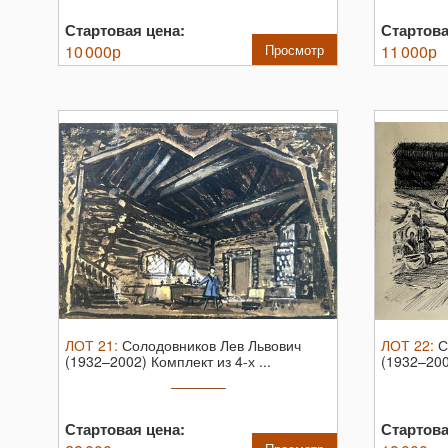
Стартовая цена:
Стартова
10 000
р
Просмотр
11 000
р
ЛОТ
21
:
Солодовников Лев Львович
ЛОТ
22
:
С
(1932–2002) Комплект из 4-х ...
(1932–2002
Стартовая цена:
Стартова