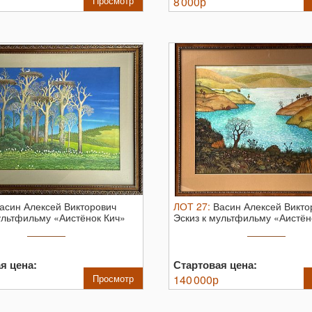
Просмотр
8 000
р
асин Алексей Викторович
ЛОТ
27
:
Васин Алексей Викто
ультфильму «Аистёнок Кич»
Эскиз к мультфильму «Аистён
...
я цена:
Стартовая цена:
Просмотр
140 000
р