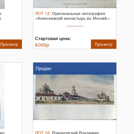
е
ЛОТ
12
:
Оригинальная литография
в
«Алексеевскій монастырь въ Москвѣ».
Москва ...
Стартовая цена:
Просмотр
8 000
р
Просмотр
Продан
ир
ЛОТ
16
:
Романовский Владимир