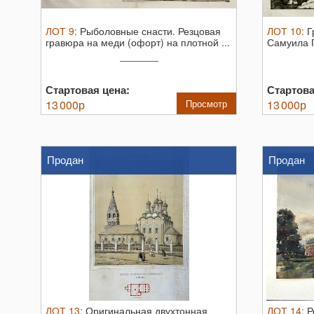
ЛОТ
9
:
Рыболовные снасти. Резцовая
ЛОТ
10
:
Г
гравюра на меди (офорт) на плотной ...
Самуила 
«Путешест
Стартовая цена:
Стартова
13 000
р
Просмотр
13 000
р
Продан
Продан
ЛОТ
13
:
Оригинальная двухтонная
ЛОТ
14
:
Р