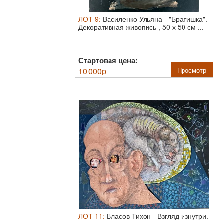
ЛОТ
9
:
Василенко Ульяна
-
"Братишка".
Декоративная живопись , 50 х 50 см ...
Стартовая цена:
10 000
р
Просмотр
ЛОТ
11
:
Власов Тихон
-
Взгляд изнутри.