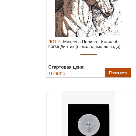
ЛОТ
5
:
Михеева Полина
-
Force of
horse Диптих (шоколадные лошади).
Акриловые ...
Стартовая цена:
10 000
р
Просмотр