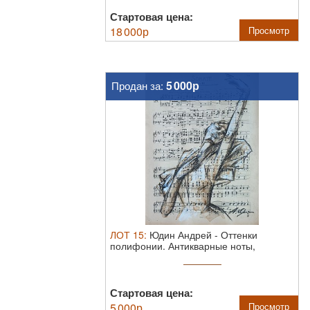
Стартовая цена:
18 000
р
Просмотр
5 000р
Продан за:
ЛОТ
15
:
Юдин Андрей
-
Оттенки
полифонии.
Антикварные ноты,
пастель, белила ...
Стартовая цена:
5 000
р
Просмотр