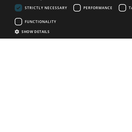
STRICTLY NECESSARY
PERFORMANCE
T
FUNCTIONALITY
SHOW DETAILS
Почта:
info-r
Телефон:
*1812 (бес
или +79
У Вас есть предметы на продажу?
Связаться с нами
Адаптированное решение для сайта аукционных
домов
Детали
© bidspirit. Вс