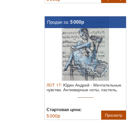
5 000р
Продан за:
ЛОТ
17
:
Юдин Андрей
-
Мечтательные
чувства.
Антикварные ноты, пастель,
белила ...
Стартовая цена:
5 000
р
Просмотр