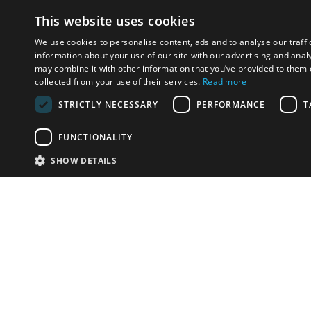
This website uses cookies
We use cookies to personalise content, ads and to analyse our traffi
information about your use of our site with our advertising and anal
may combine it with other information that you’ve provided to them o
collected from your use of their services.
Read more
STRICTLY NECESSARY
PERFORMANCE
T
FUNCTIONALITY
SHOW DETAILS
Почта:
info-r
Телефон:
*1812 (бес
или +79
У Вас есть предметы на продажу?
Связаться с нами
Адаптированное решение для сайта аукционных
домов
Детали