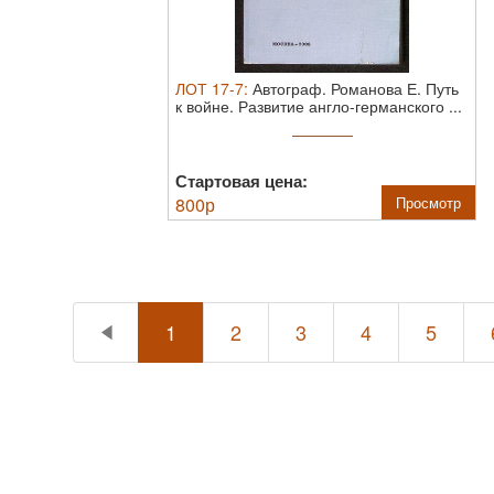
ЛОТ
17-7
:
Автограф. Романова Е. Путь
к войне. Развитие англо-германского ...
Стартовая цена:
800
р
Просмотр
1
2
3
4
5