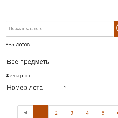
865 лотов
Фильтр по:
1
2
3
4
5