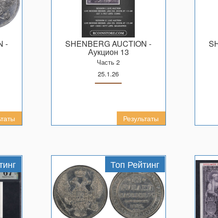
N
-
SHENBERG AUCTION
-
Аукцион 13
Часть 2
25.1.26
ьтаты
Результаты
тинг
Топ Рейтинг