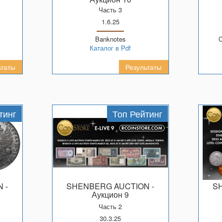
Часть 3
1.6.25
Banknotes
Каталог в Pdf
ьтаты
Результаты
тинг
Топ Рейтинг
N
-
SHENBERG AUCTION
-
Аукцион 9
Часть 2
30.3.25