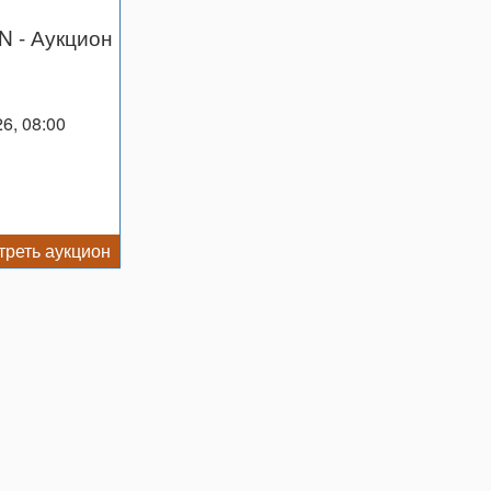
N
- Аукцион
26, 08:00
реть аукцион