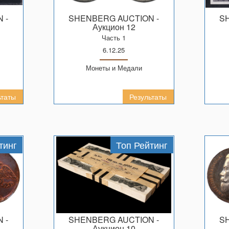
N
-
SHENBERG AUCTION
-
Аукцион 12
Часть 1
6.12.25
Монеты и Медали
ьтаты
Результаты
тинг
Топ Рейтинг
N
-
SHENBERG AUCTION
-
Аукцион 10