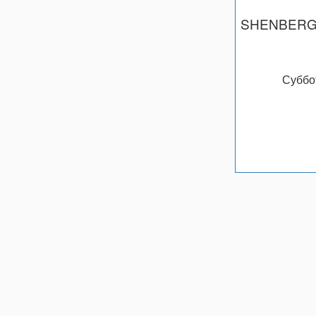
SHENBERG
Суббо