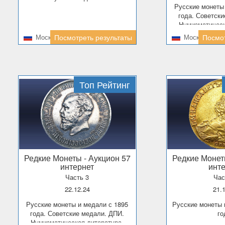
Русские монеты и медали с 1826
года. Советск
Нумизматическ
Аксес
Москва
Посмотреть результаты
Москва
Посмот
Топ Рейтинг
Редкие Монеты
- Аукцион 57
Редкие Моне
интернет
инт
Часть 3
Час
22.12.24
21.
Русские монеты и медали с 1895
Русские монеты и медали до 1895
года. Советские медали. ДПИ.
го
Нумизматическая литература.