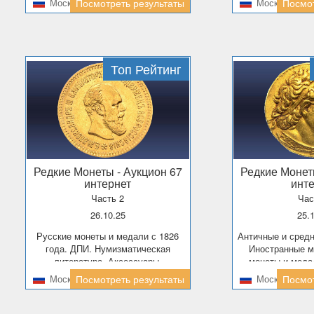
Москва
Посмотреть результаты
Москва
Посмот
Топ Рейтинг
Редкие Монеты
- Аукцион 67
Редкие Моне
интернет
инт
Часть 2
Час
26.10.25
25.
Русские монеты и медали с 1826
Античные и средневековые монеты.
года. ДПИ. Нумизматическая
Иностранные м
литература. Аксессуары.
монеты и меда
Москва
Посмотреть результаты
Москва
Посмот