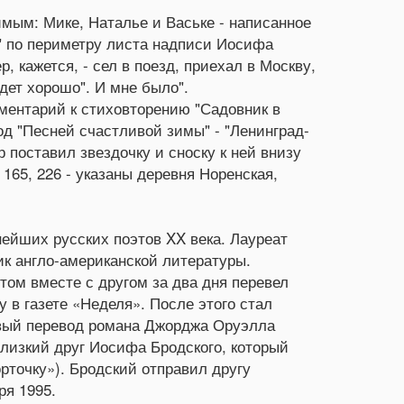
мым: Мике, Наталье и Ваське - написанное
ке" по периметру листа надписи Иосифа
, кажется, - сел в поезд, приехал в Москву,
дет хорошо". И мне было".
ментарий к стиховторению "Садовник в
под "Песней счастливой зимы" - "Ленинград-
тор поставил звездочку и сноску к ней внизу
60, 165, 226 - указаны деревня Норенская,
нейших русских поэтов XX века. Лауреат
ик англо-американской литературы.
ом вместе с другом за два дня перевел
в газете «Неделя». После этого стал
рвый перевод романа Джорджа Оруэлла
близкий друг Иосифа Бродского, который
рточку»). Бродский отправил другу
ря 1995.