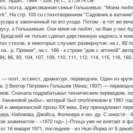
ись поэта, адресованная семье Голышевых: "Моим люби
York". На стр. 103 со стихотворением "Садовник в ватни
ора и законченный по его уходе. Потом - в тот же вечер
русу, к Голышевым. Они меня не любят, но Вам у них бу
 Бродский не только сделал дарственную надпись и ком
гих стихов, в некоторых случаях развернутое: на с. 82 
на.. р. Пряжки", на с. 166 - к строке "дом с аптекой" ав
 84, 86, 93, 104, 107, 109, 110, 111, 112, 114, 115, 116, 1
— поэт, эссеист, драматург, переводчик. Один из круп
а. || Виктор Петрович Голышев (Мика; 1937) — переводч
ков. Сначала подрабатывал техническим переводом, пот
анановой рыбы», который был опубликован в 1961 году 
й и американской прозы XX века. Ему принадлежит пе
ера, Набокова, Джойса, Фолкнера и мн. др. С юности - 
е знаменитое - «1972 год» («Птица уже не влетает в фо
от 16 января 1971, последнее - из Нью-Йорка от 8 декаб