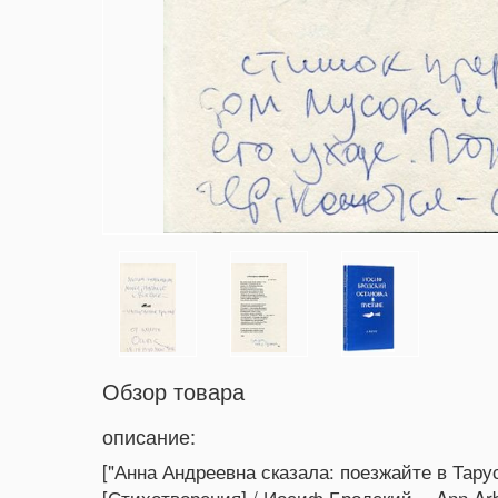
Обзор товара
описание:
["Анна Андреевна сказала: поезжайте в Тарус
[Стихотворения] / Иосиф Бродский. - Ann Arbor