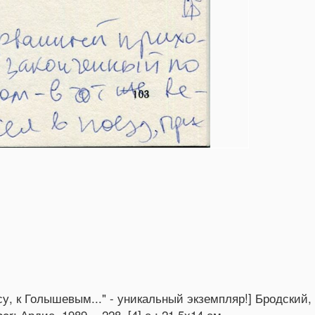
у, к Голышевым..." - уникальный экземпляр!] Бродский, 
: Ардис, 1989. - 228, [4] с.; 21,5х14 см.