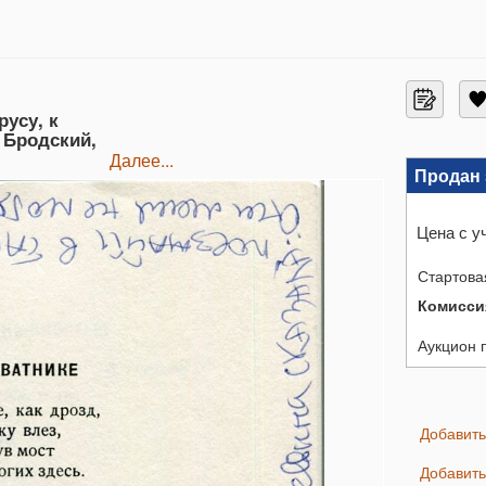
русу, к
 Бродский,
далее...
Продан 
Цена с у
Стартова
Комисси
Аукцион 
Добавит
Добавит