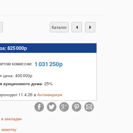
каталог
за:
825 000р
1 031 250
р
четом комиссии
:
я цена:
400 000
р
я аукционного дома
:
25%
проходил 11.4.26 в
Антиквариум
ь в закладки
ь заметку