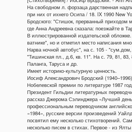
На свободном л. форзаца дарственная надп
при них от ихнего Осипа / 18. IX 1990 New 
Бродского: "Стишок, прерванный приходом мус
где Анна Андреевна сказала: поезжайте в Та
В иллюстрированной издательской обложке.
ватнике", но и отметил место написания мно
Нарва ночной автобус", на с. 105 - "сум.дом, 
"Тишинская пл., д.6, кв. 11". На с. 79, 81, 83,
Паланга, Таруса и др.
Имеет историко-культурную ценность.
Иосиф Александрович Бродский (1940–1996) 
Нобелевской премии по литературе 1987 год
Президент Гильдии литературных переводчи
рассказ Джерома Сэлинджера «Лучший день б
профессиональным переводчиком английско
«1984», русские версии произведений Уайлд
посвятил ему несколько стихотворений. Само
несколько писем в стихах. Первое - из Ялты 