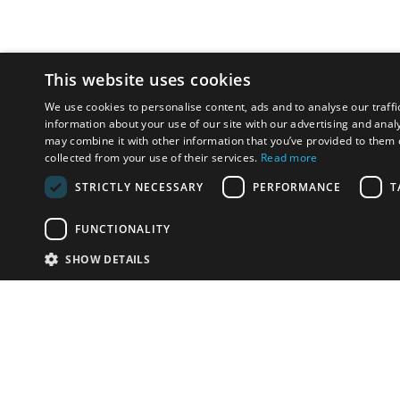
This website uses cookies
We use cookies to personalise content, ads and to analyse our traffi
information about your use of our site with our advertising and anal
may combine it with other information that you’ve provided to them o
collected from your use of their services.
Read more
STRICTLY NECESSARY
PERFORMANCE
T
FUNCTIONALITY
SHOW DETAILS
Почта:
info-r
Телефон:
*1812 (бес
или +79