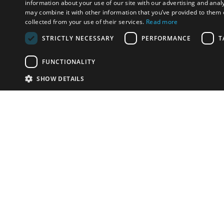
information about your use of our site with our advertising and anal
may combine it with other information that you’ve provided to them o
collected from your use of their services.
Read more
STRICTLY NECESSARY
PERFORMANCE
T
FUNCTIONALITY
SHOW DETAILS
Почта:
info-r
Телефон:
*1812 (бес
или +79
У Вас есть предметы на продажу?
Связаться с нами
Адаптированное решение для сайта аукционных
домов
Детали
© bidspirit. Вс