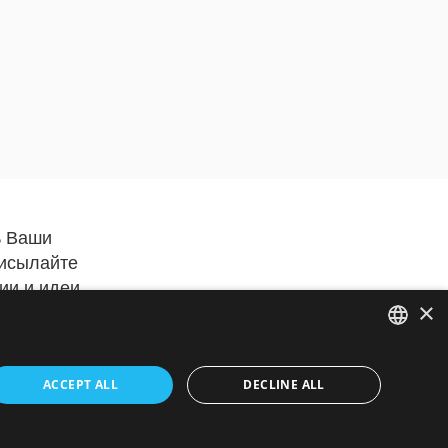
ь Ваши
рисылайте
ии и идеи
×
ENGLISH
ACCEPT ALL
DECLINE ALL
FRENCH
ние
 в
ITALIAN