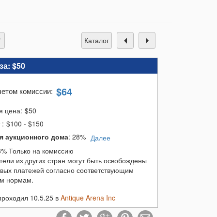
каталог
за:
$50
$
64
четом комиссии
:
я цена:
$
50
т
:
$100 - $150
я аукционного дома
:
28%
Далее
8% Только на комиссию
тели из других стран могут быть освобождены
овых платежей согласно соответствующим
м нормам.
проходил 10.5.25 в
Antique Arena Inc