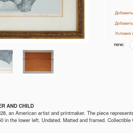
Добавит
Добавит
Условия
теги:
R AND CHILD
928, an American artist and printmaker. The piece represen
 50 in the lower left. Undated. Matted and framed. Collectibl