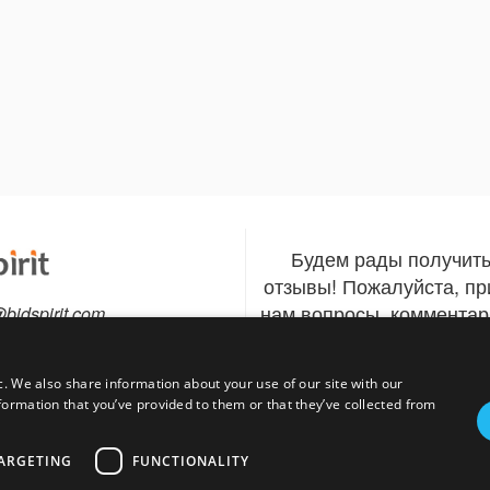
Будем рады получит
отзывы! Пожалуйста, п
нам вопросы, комментар
@bidspirit.com
Связаться
тно с мобильного)
c. We also share information about your use of our site with our
840
formation that you’ve provided to them or that they’ve collected from
Установите приложе
Следовать
еты на продажу?
ARGETING
FUNCTIONALITY
Bidspirit - участвуйте