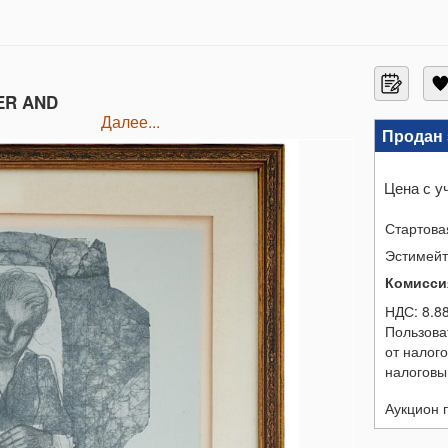
ER AND
далее...
Продан 
Цена с у
Стартова
Эстимей
Комисси
НДС:
8.8
Пользова
от налог
налоговы
Аукцион 