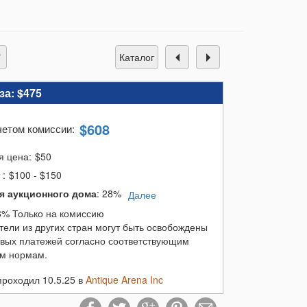
каталог
за:
$475
$
608
четом комиссии
:
я цена:
$
50
т
:
$100 - $150
я аукционного дома
:
28%
Далее
8% Только на комиссию
тели из других стран могут быть освобождены
овых платежей согласно соответствующим
м нормам.
проходил 10.5.25 в
Antique Arena Inc