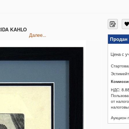
RIDA KAHLO
далее...
Продан 
Цена с у
Стартова
Эстимей
Комисси
НДС:
8.8
Пользова
от налог
налоговы
Аукцион 