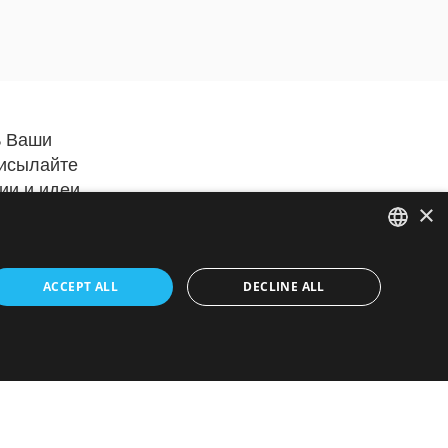
ь Ваши
рисылайте
ии и идеи
×
ENGLISH
ACCEPT ALL
DECLINE ALL
FRENCH
ние
 в
ITALIAN
те
HEBREW
GERMAN
едметы
SPANISH