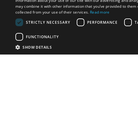
information about your use of our site with our advertising and anal
may combine it with other information that you’ve provided to them o
collected from your use of their services.
Read more
STRICTLY NECESSARY
PERFORMANCE
T
FUNCTIONALITY
SHOW DETAILS
Почта:
info-r
Телефон:
*1812 (бес
или +79
У Вас есть предметы на продажу?
Связаться с нами
Адаптированное решение для сайта аукционных
домов
Детали
© bidspirit. Вс