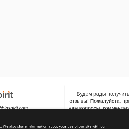
Будем рады получит
отзывы! Пожалуйста, п
нам вопросы, комментар
@bidspirit.com
Связаться
тно с мобильного)
c. We also share information about your use of our site with our
840