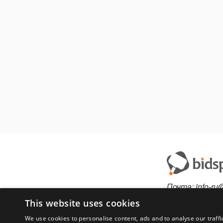
Почта:
info-ru
Телефон:
This website uses cookies
*1812 (беспла
We use cookies to personalise content, ads and to analyse our traffi
или +79175300