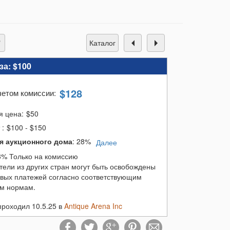
каталог
за:
$100
$
128
четом комиссии
:
я цена:
$
50
т
:
$100 - $150
я аукционного дома
:
28%
Далее
8% Только на комиссию
тели из других стран могут быть освобождены
овых платежей согласно соответствующим
м нормам.
проходил 10.5.25 в
Antique Arena Inc