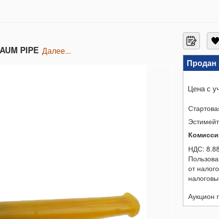
AUM PIPE
далее...
Продан 
Цена с у
Стартова
Эстимей
Комисси
НДС:
8.8
Пользова
от налог
налоговы
Аукцион 