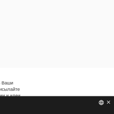
ь Ваши
рисылайте
ии и идеи
×