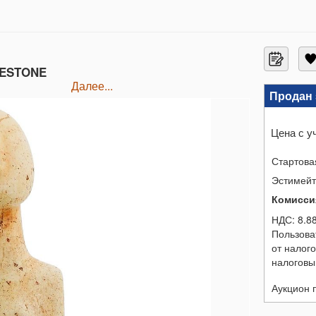
MESTONE
далее...
Продан 
Цена с у
Стартова
Эстимей
Комисси
НДС:
8.8
Пользова
от налог
налоговы
Аукцион 