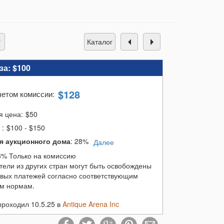
каталог
за:
$100
$
128
четом комиссии
:
я цена:
$
50
т
:
$100 - $150
я аукционного дома
:
28%
Далее
8% Только на комиссию
тели из других стран могут быть освобождены
овых платежей согласно соответствующим
м нормам.
проходил 10.5.25 в
Antique Arena Inc