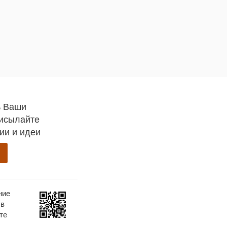
ь Ваши
рисылайте
ии и идеи
ние
 в
те