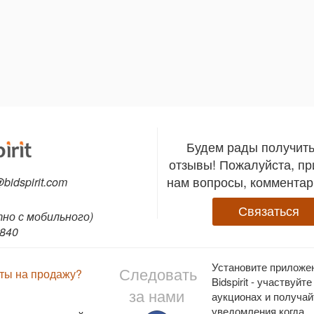
Будем рады получит
отзывы! Пожалуйста, п
нам вопросы, комментар
@bidspirit.com
Связаться
тно с мобильного)
840
Установите приложе
Следовать
еты на продажу?
Bidspirit - участвуйте
за нами
аукционах и получай
уведомления когда