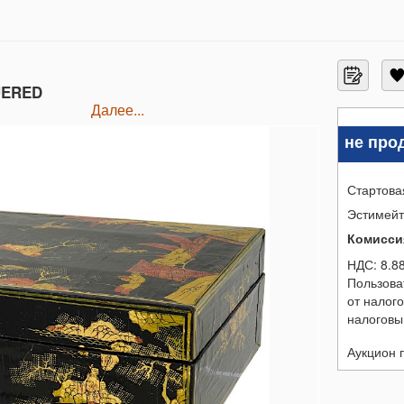
UERED
далее...
не про
Стартова
Эстимей
Комисси
НДС:
8.8
Пользова
от налог
налоговы
Аукцион 