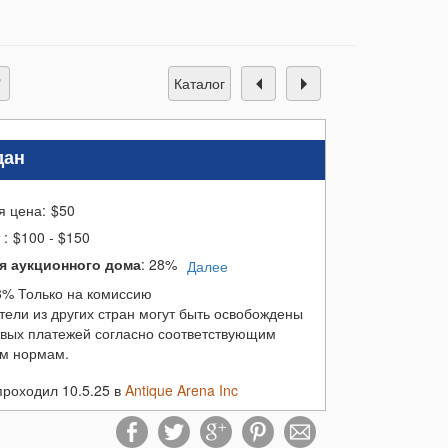
каталог
дан
я цена:
$
50
т
:
$100 - $150
я аукционного дома
:
28%
Далее
8% Только на комиссию
тели из других стран могут быть освобождены
овых платежей согласно соответствующим
м нормам.
проходил 10.5.25 в
Antique Arena Inc