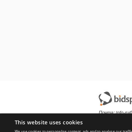
Почта:
info-ru
Телефон:
This website uses cookies
*1812 (беспла
We use cookies to personalise content, ads and to analyse our traffi