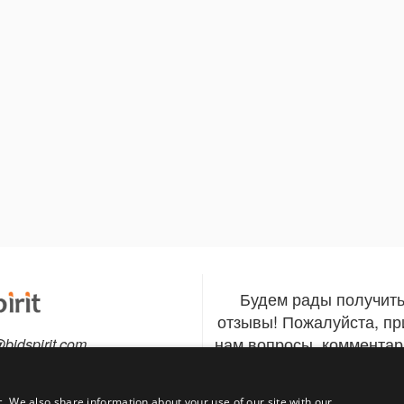
Будем рады получит
отзывы! Пожалуйста, п
нам вопросы, комментар
@bidspirit.com
Связаться
тно с мобильного)
c. We also share information about your use of our site with our