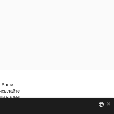
ь Ваши
рисылайте
ии и идеи
×