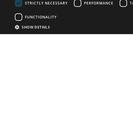
STRICTLY NECESSARY
PERFORMANCE
T
FUNCTIONALITY
SHOW DETAILS
Почта:
info-r
Телефон:
*1812 (бес
или +79
У Вас есть предметы на продажу?
Связаться с нами
Адаптированное решение для сайта аукционных
домов
Детали
© bidspirit. Вс