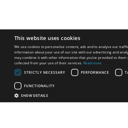
This website uses cookies
We use cookies to personalise content, ads and to analyse our traffi
information about your use of our site with our advertising and anal
may combine it with other information that you’ve provided to them o
collected from your use of their services.
Read more
STRICTLY NECESSARY
PERFORMANCE
T
FUNCTIONALITY
SHOW DETAILS
Почта:
info-r
Телефон:
*1812 (бес
или +79