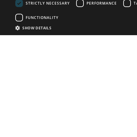
STRICTLY NECESSARY
PERFORMANCE
T
FUNCTIONALITY
SHOW DETAILS
Почта:
info-r
Телефон:
*1812 (бес
или +79
У Вас есть предметы на продажу?
Связаться с нами
Адаптированное решение для сайта аукционных
домов
Детали
© bidspirit. Вс