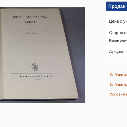
Продан 
Цена с у
Стартова
Комисси
Аукцион 
Добавит
Добавит
Условия