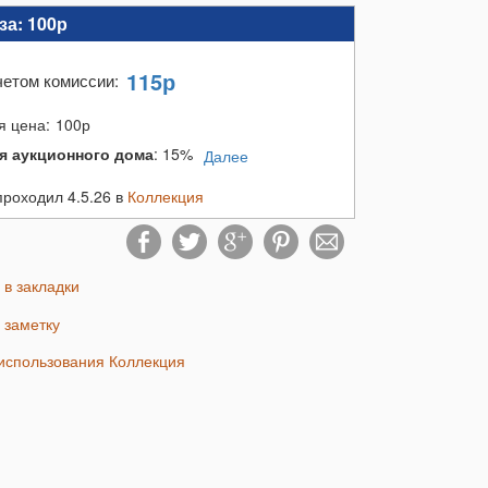
за:
100р
115
р
четом комиссии
:
я цена:
100
р
я аукционного дома
:
15%
Далее
проходил 4.5.26 в
Коллекция
ь в закладки
ь заметку
 использования Коллекция